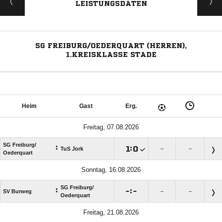
LEISTUNGSDATEN
SG FREIBURG/OEDERQUART (HERREN),
1.KREISKLASSE STADE
Heim
Gast
Erg.
Freitag, 07.08.2026
SG Freiburg/​
:

:

TuS Jork
–
–
Oederquart
Sonntag, 16.08.2026
SG Freiburg/​
:

:

SV Burweg
–
–
Oederquart
Freitag, 21.08.2026