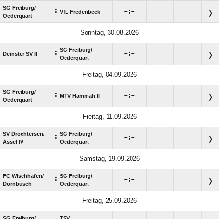
SG Freiburg/​
:

:

VfL Fredenbeck
–
–
Oederquart
Sonntag, 30.08.2026
SG Freiburg/​
:

:

Deinster SV II
–
–
Oederquart
Freitag, 04.09.2026
SG Freiburg/​
:

:

MTV Hammah II
–
–
Oederquart
Freitag, 11.09.2026
SV Drochtersen/​
SG Freiburg/​
:

:

–
–
Assel IV
Oederquart
Samstag, 19.09.2026
FC Wischhafen/​
SG Freiburg/​
:

:

–
–
Dornbusch
Oederquart
Freitag, 25.09.2026
SG Freiburg/​
TSV