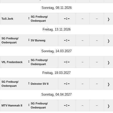
Sonntag, 08.11.2026
SG Freiburg/​
:

:

TuS Jork
–
–
Oederquart
Freitag, 13.11.2026
SG Freiburg/​
:

:

SV Burweg
–
–
Oederquart
Sonntag, 14.03.2027
SG Freiburg/​
:

:

VfL Fredenbeck
–
–
Oederquart
Freitag, 19.03.2027
SG Freiburg/​
:

:

Deinster SV II
–
–
Oederquart
Sonntag, 04.04.2027
SG Freiburg/​
:

:

MTV Hammah II
–
–
Oederquart