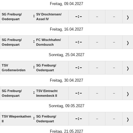
Freitag, 09.04.2027
SG Freiburg/​
SV Drochtersen/​
:

:

–
–
Oederquart
Assel IV
Freitag, 16.04.2027
SG Freiburg/​
FC Wischhafen/​
:

:

–
–
Oederquart
Dornbusch
Sonntag, 25.04.2027
TSV
SG Freiburg/​
:

:

–
–
Großenwörden
Oederquart
Freitag, 30.04.2027
SG Freiburg/​
TSV Eintracht
:

:

–
–
Oederquart
Immenbeck II
Sonntag, 09.05.2027
TSV Wiepenkathen
SG Freiburg/​
:

:

–
–
II
Oederquart
Freitag, 21.05.2027