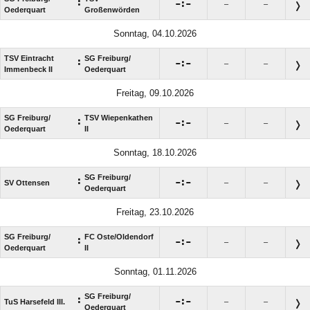
:

:

–
–
Oederquart
Großenwörden
Sonntag, 04.10.2026
TSV Eintracht
SG Freiburg/​
:

:

–
–
Immenbeck II
Oederquart
Freitag, 09.10.2026
SG Freiburg/​
TSV Wiepenkathen
:

:

–
–
Oederquart
II
Sonntag, 18.10.2026
SG Freiburg/​
:

:

SV Ottensen
–
–
Oederquart
Freitag, 23.10.2026
SG Freiburg/​
FC Oste/​Oldendorf
:

:

–
–
Oederquart
II
Sonntag, 01.11.2026
SG Freiburg/​
:

:

TuS Harsefeld III.
–
–
Oederquart