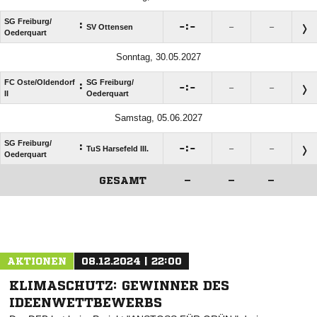
SG Freiburg/​
:

:

SV Ottensen
–
–
Oederquart
Sonntag, 30.05.2027
FC Oste/​Oldendorf
SG Freiburg/​
:

:

–
–
II
Oederquart
Samstag, 05.06.2027
SG Freiburg/​
:

:

TuS Harsefeld III.
–
–
Oederquart
GESAMT
–
–
–
ANZEIGE
AKTIONEN
08.12.2024 | 22:00
KLIMASCHUTZ: GEWINNER DES
IDEENWETTBEWERBS