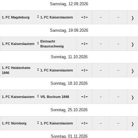
Samstag, 12.09.2026
:

:

1. FC Magdeburg
1. FC Kaiserslautern
–
–
Samstag, 19.09.2026
Eintracht
:

:

1. FC Kaiserslautern
–
–
Braunschweig
Sonntag, 11.10.2026
1. FC Heidenheim
:

:

1. FC Kaiserslautern
–
–
1846
Sonntag, 18.10.2026
:

:

1. FC Kaiserslautern
VfL Bochum 1848
–
–
Sonntag, 25.10.2026
:

:

1. FC Nürnberg
1. FC Kaiserslautern
–
–
Sonntag, 01.11.2026