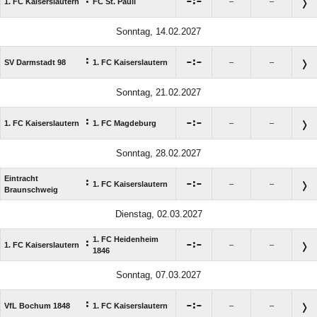

:

1. FC Kaiserslautern
FC St. Pauli
–
–
Sonntag, 14.02.2027
:

:

SV Darmstadt 98
1. FC Kaiserslautern
–
–
Sonntag, 21.02.2027
:

:

1. FC Kaiserslautern
1. FC Magdeburg
–
–
Sonntag, 28.02.2027
Eintracht
:

:

1. FC Kaiserslautern
–
–
Braunschweig
Dienstag, 02.03.2027
1. FC Heidenheim
:

:

1. FC Kaiserslautern
–
–
1846
Sonntag, 07.03.2027
:

:

VfL Bochum 1848
1. FC Kaiserslautern
–
–