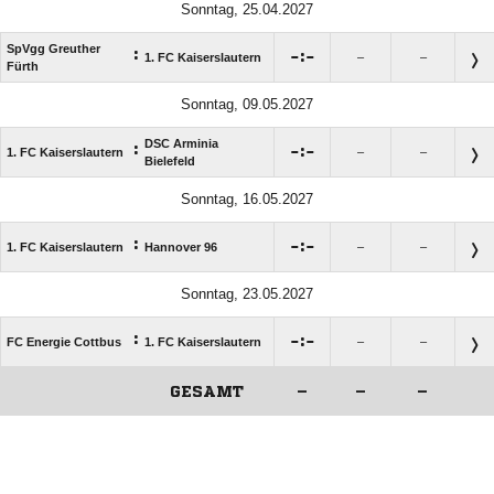
Sonntag, 25.04.2027
SpVgg Greuther
:

:

1. FC Kaiserslautern
–
–
Fürth
Sonntag, 09.05.2027
DSC Arminia
:

:

1. FC Kaiserslautern
–
–
Bielefeld
Sonntag, 16.05.2027
:

:

1. FC Kaiserslautern
Hannover 96
–
–
Sonntag, 23.05.2027
:

:

FC Energie Cottbus
1. FC Kaiserslautern
–
–
GESAMT
–
–
–
ANZEIGE