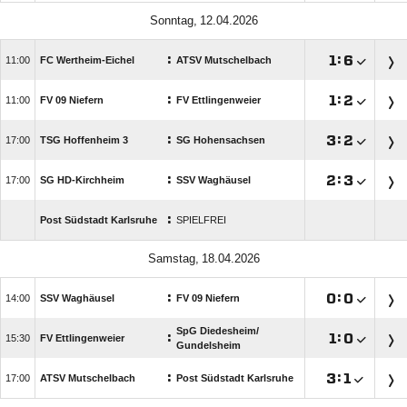
 
:

:


FC Wertheim-Eichel
ATSV Mutschelbach
:

:


FV 09 Niefern
FV Ettlingenweier
:

:


TSG Hoffenheim 3
SG Hohensachsen
:

:


SG HD-Kirchheim
SSV Waghäusel
:
Post Südstadt Karlsruhe
SPIELFREI
 
:

:


SSV Waghäusel
FV 09 Niefern
SpG Diedesheim/​
:

:


FV Ettlingenweier
Gundelsheim
:

:


ATSV Mutschelbach
Post Südstadt Karlsruhe