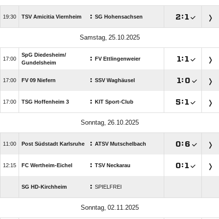
:

:


TSV Amicitia Viernheim
SG Hohensachsen
 
SpG Diedesheim/​
:

:


FV Ettlingenweier
Gundelsheim
:

:


FV 09 Niefern
SSV Waghäusel
:

:


TSG Hoffenheim 3
KIT Sport-Club
 
:

:


Post Südstadt Karlsruhe
ATSV Mutschelbach
:

:


FC Wertheim-Eichel
TSV Neckarau
:
SG HD-Kirchheim
SPIELFREI
 