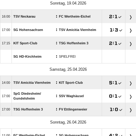
 
:

:


TSV Neckarau
FC Wertheim-Eichel
:

:


SG Hohensachsen
TSV Amicitia Viernheim
:

:


KIT Sport-Club
TSG Hoffenheim 3
:
SG HD-Kirchheim
SPIELFREI
 
:

:


TSV Amicitia Viernheim
KIT Sport-Club
SpG Diedesheim/​
:

:


SSV Waghäusel
Gundelsheim
:

:


TSG Hoffenheim 3
FV Ettlingenweier
 
:

:


FC Wertheim-Eichel
SG Hohensachsen