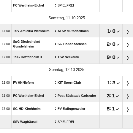
:
FC Wertheim-Eichel
SPIELFREI
 
:

:


TSV Amicitia Viernheim
ATSV Mutschelbach
SpG Diedesheim/​
:

:


SG Hohensachsen
Gundelsheim
:

:


TSG Hoffenheim 3
TSV Neckarau
 
:

:


FV 09 Niefern
KIT Sport-Club
:

:


FC Wertheim-Eichel
Post Südstadt Karlsruhe
:

:


SG HD-Kirchheim
FV Ettlingenweier
:
SSV Waghäusel
SPIELFREI