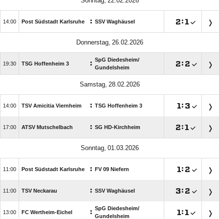
 
:

:


Post Südstadt Karlsruhe
SSV Waghäusel
 
SpG Diedesheim/​
:

:


TSG Hoffenheim 3
Gundelsheim
 
:

:


TSV Amicitia Viernheim
TSG Hoffenheim 3
:

:


ATSV Mutschelbach
SG HD-Kirchheim
 
:

:


Post Südstadt Karlsruhe
FV 09 Niefern
:

:


TSV Neckarau
SSV Waghäusel
SpG Diedesheim/​
:

:


FC Wertheim-Eichel
Gundelsheim