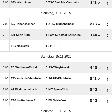
:

:


SSV Waghäusel
TSV Amicitia Viernheim
 
:

:


SG Hohensachsen
ATSV Mutschelbach
:

:


KIT Sport-Club
Post Südstadt Karlsruhe
:
TSV Neckarau
SPIELFREI
 
:

:


FC Wertheim-Eichel
SSV Waghäusel
:

:


TSV Amicitia Viernheim
SG HD-Kirchheim
:

:


ATSV Mutschelbach
KIT Sport-Club
:

:


TSG Hoffenheim 3
FV 09 Niefern
 