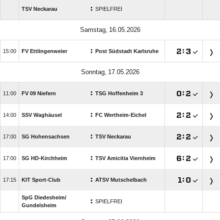
:
TSV Neckarau
SPIELFREI
 
:

:


FV Ettlingenweier
Post Südstadt Karlsruhe
 
:

:


FV 09 Niefern
TSG Hoffenheim 3
:

:


SSV Waghäusel
FC Wertheim-Eichel
:

:


SG Hohensachsen
TSV Neckarau
:

:


SG HD-Kirchheim
TSV Amicitia Viernheim
:

:


KIT Sport-Club
ATSV Mutschelbach
SpG Diedesheim/​
:
SPIELFREI
Gundelsheim