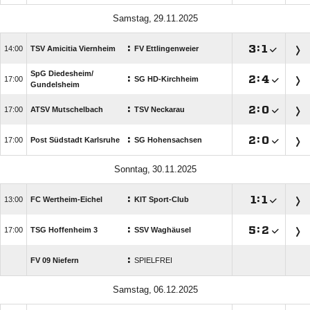
 
:

:


TSV Amicitia Viernheim
FV Ettlingenweier
SpG Diedesheim/​
:

:


SG HD-Kirchheim
Gundelsheim
:

:


ATSV Mutschelbach
TSV Neckarau
:

:


Post Südstadt Karlsruhe
SG Hohensachsen
 
:

:


FC Wertheim-Eichel
KIT Sport-Club
:

:


TSG Hoffenheim 3
SSV Waghäusel
:
FV 09 Niefern
SPIELFREI
 