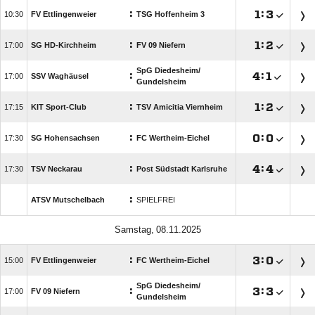
:

:


FV Ettlingenweier
TSG Hoffenheim 3
:

:


SG HD-Kirchheim
FV 09 Niefern
SpG Diedesheim/​
:

:


SSV Waghäusel
Gundelsheim
:

:


KIT Sport-Club
TSV Amicitia Viernheim
:

:


SG Hohensachsen
FC Wertheim-Eichel
:

:


TSV Neckarau
Post Südstadt Karlsruhe
:
ATSV Mutschelbach
SPIELFREI
 
:

:


FV Ettlingenweier
FC Wertheim-Eichel
SpG Diedesheim/​
:

:


FV 09 Niefern
Gundelsheim