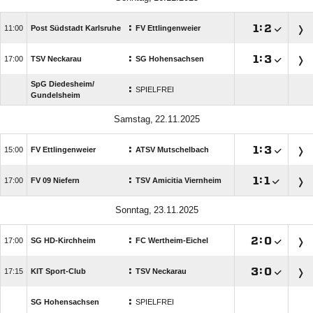
:

:


Post Südstadt Karlsruhe
FV Ettlingenweier
:

:


TSV Neckarau
SG Hohensachsen
SpG Diedesheim/​
:
SPIELFREI
Gundelsheim
 
:

:


FV Ettlingenweier
ATSV Mutschelbach
:

:


FV 09 Niefern
TSV Amicitia Viernheim
 
:

:


SG HD-Kirchheim
FC Wertheim-Eichel
:

:


KIT Sport-Club
TSV Neckarau
:
SG Hohensachsen
SPIELFREI