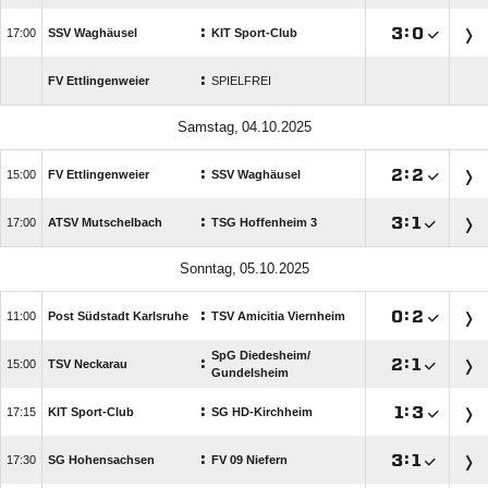
:

:


SSV Waghäusel
KIT Sport-Club
:
FV Ettlingenweier
SPIELFREI
 
:

:


FV Ettlingenweier
SSV Waghäusel
:

:


ATSV Mutschelbach
TSG Hoffenheim 3
 
:

:


Post Südstadt Karlsruhe
TSV Amicitia Viernheim
SpG Diedesheim/​
:

:


TSV Neckarau
Gundelsheim
:

:


KIT Sport-Club
SG HD-Kirchheim
:

:


SG Hohensachsen
FV 09 Niefern