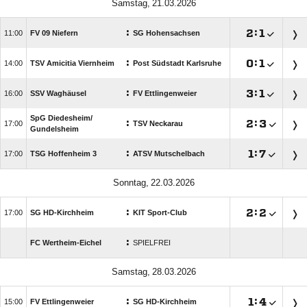
 
:

:


FV 09 Niefern
SG Hohensachsen
:

:


TSV Amicitia Viernheim
Post Südstadt Karlsruhe
:

:


SSV Waghäusel
FV Ettlingenweier
SpG Diedesheim/​
:

:


TSV Neckarau
Gundelsheim
:

:


TSG Hoffenheim 3
ATSV Mutschelbach
 
:

:


SG HD-Kirchheim
KIT Sport-Club
:
FC Wertheim-Eichel
SPIELFREI
 
:

:


FV Ettlingenweier
SG HD-Kirchheim