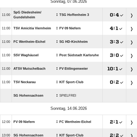
 
SpG Diedesheim/​
:

:


TSG Hoffenheim 3
Gundelsheim
:

:


TSV Amicitia Viernheim
FV 09 Niefern
:

:


FC Wertheim-Eichel
SG HD-Kirchheim
:

:


SSV Waghäusel
Post Südstadt Karlsruhe
:

:


ATSV Mutschelbach
FV Ettlingenweier
:

:


TSV Neckarau
KIT Sport-Club
:
SG Hohensachsen
SPIELFREI
 
:

:


FV 09 Niefern
FC Wertheim-Eichel
:

:


SG Hohensachsen
KIT Sport-Club