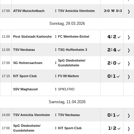
:

ATSV Mutschelbach
TSV Amicitia Viernheim
:
W
:




 
:

:


Post Südstadt Karlsruhe
FC Wertheim-Eichel
:

:


TSV Neckarau
TSG Hoffenheim 3
SpG Diedesheim/​
:

:


SG Hohensachsen
Gundelsheim
:

:


KIT Sport-Club
FV 09 Niefern
:
SSV Waghäusel
SPIELFREI
 
:

:


TSV Amicitia Viernheim
TSV Neckarau
SpG Diedesheim/​
:

:


KIT Sport-Club
Gundelsheim