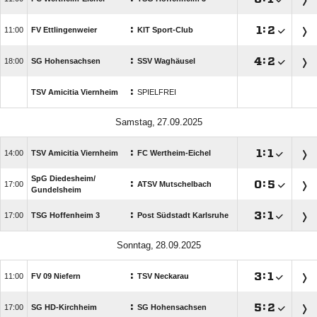
:

:


FV Ettlingenweier
KIT Sport-Club
:

:


SG Hohensachsen
SSV Waghäusel
:
TSV Amicitia Viernheim
SPIELFREI
 
:

:


TSV Amicitia Viernheim
FC Wertheim-Eichel
SpG Diedesheim/​
:

:


ATSV Mutschelbach
Gundelsheim
:

:


TSG Hoffenheim 3
Post Südstadt Karlsruhe
 
:

:


FV 09 Niefern
TSV Neckarau
:

:


SG HD-Kirchheim
SG Hohensachsen