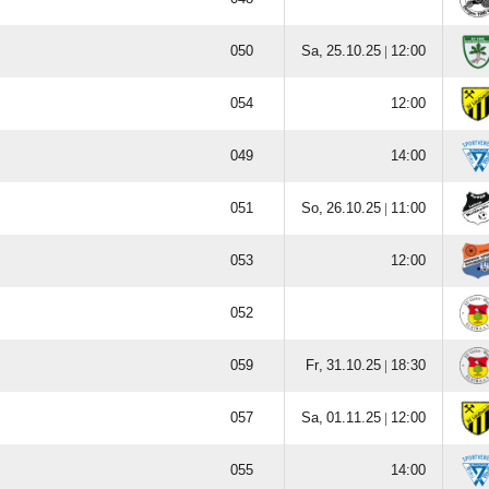

  |






  |





  |


  |


