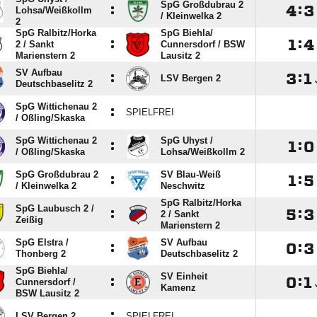
SpG Großdubrau 2
:

:

Lohsa/​Weißkollm
/​ Kleinwelka 2
2
SpG Ralbitz/​Horka
SpG Biehla/​
:

:

2 /​ Sankt
Cunnersdorf /​ BSW
Marienstern 2
Lausitz 2
SV Aufbau
:

:

LSV Bergen 2
Deutschbaselitz 2
SpG Wittichenau 2
:
SPIELFREI
/​ Oßling/​Skaska
SpG Wittichenau 2
SpG Uhyst /​
:

:

/​ Oßling/​Skaska
Lohsa/​Weißkollm 2
SpG Großdubrau 2
SV Blau-Weiß
:

:

/​ Kleinwelka 2
Neschwitz
SpG Ralbitz/​Horka
SpG Laubusch 2 /​
:

:

2 /​ Sankt
Zeißig
Marienstern 2
SpG Elstra /​
SV Aufbau
:

:

Thonberg 2
Deutschbaselitz 2
SpG Biehla/​
SV Einheit
:

:

Cunnersdorf /​
Kamenz
BSW Lausitz 2
:
LSV Bergen 2
SPIELFREI