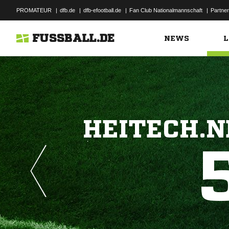
PROMATEUR
|
dfb.de
|
dfb-efootball.de
|
Fan Club Nationalmannschaft
|
Partner
FUSSBALL.DE
NEWS
L
HEITECH.N