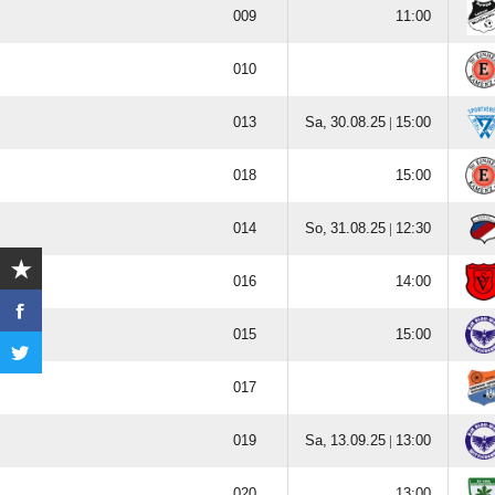




  |




  |







  |


