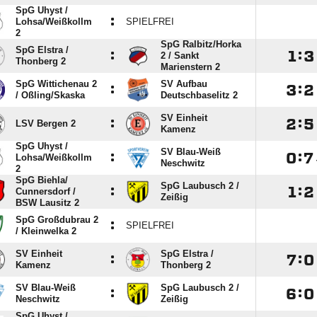
SpG Uhyst /​
:
Lohsa/​Weißkollm
SPIELFREI
2
SpG Ralbitz/​Horka
SpG Elstra /​
:

:

2 /​ Sankt
Thonberg 2
Marienstern 2
SpG Wittichenau 2
SV Aufbau
:

:

/​ Oßling/​Skaska
Deutschbaselitz 2
SV Einheit
:

:

LSV Bergen 2
Kamenz
SpG Uhyst /​
SV Blau-Weiß
:

:

Lohsa/​Weißkollm
Neschwitz
2
SpG Biehla/​
SpG Laubusch 2 /​
:

:

Cunnersdorf /​
Zeißig
BSW Lausitz 2
SpG Großdubrau 2
:
SPIELFREI
/​ Kleinwelka 2
SV Einheit
SpG Elstra /​
:

:

Kamenz
Thonberg 2
SV Blau-Weiß
SpG Laubusch 2 /​
:

:

Neschwitz
Zeißig
SpG Uhyst /​