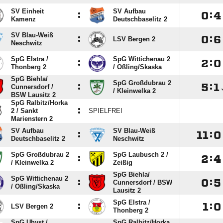
SV Einheit
SV Aufbau
:

:

Kamenz
Deutschbaselitz 2
SV Blau-Weiß
:

:

LSV Bergen 2
Neschwitz
SpG Elstra /​
SpG Wittichenau 2
:

:

Thonberg 2
/​ Oßling/​Skaska
SpG Biehla/​
SpG Großdubrau 2
:

:

Cunnersdorf /​
/​ Kleinwelka 2
BSW Lausitz 2
SpG Ralbitz/​Horka
:
2 /​ Sankt
SPIELFREI
Marienstern 2
SV Aufbau
SV Blau-Weiß
:

:

Deutschbaselitz 2
Neschwitz
SpG Großdubrau 2
SpG Laubusch 2 /​
:

:

/​ Kleinwelka 2
Zeißig
SpG Biehla/​
SpG Wittichenau 2
:

:

Cunnersdorf /​ BSW
/​ Oßling/​Skaska
Lausitz 2
SpG Elstra /​
:

:

LSV Bergen 2
Thonberg 2
SpG Uhyst /​
SpG Ralbitz/​Horka