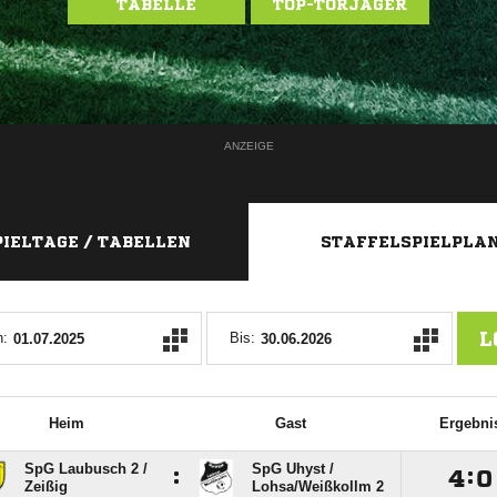
TABELLE
TOP-TORJÄGER
ANZEIGE
PIELTAGE / TABELLEN
STAFFELSPIELPLA
L
:
Bis:
Heim
Gast
Ergebni
SpG Laubusch 2 /​
SpG Uhyst /​
:

:

Zeißig
Lohsa/​Weißkollm 2