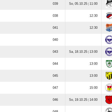

  |







  |








  |

