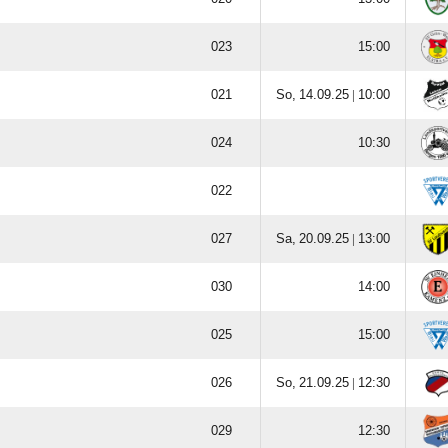



  |





  |






  |


