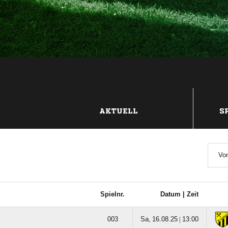
AKTUELL
S
Von
Spielnr.
Datum |
Zeit

  |
