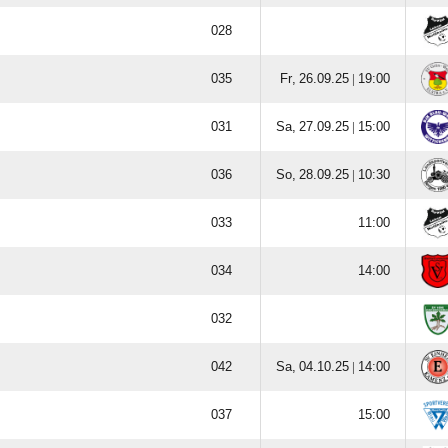


  |


  |


  |







  |


