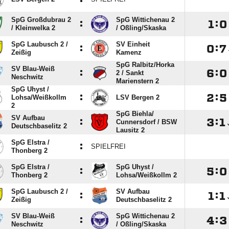
SpG Großdubrau 2
SpG Wittichenau 2
:

:

/​ Kleinwelka 2
/​ Oßling/​Skaska
SpG Laubusch 2 /​
SV Einheit
:

:

Zeißig
Kamenz
SpG Ralbitz/​Horka
SV Blau-Weiß
:

:

2 /​ Sankt
Neschwitz
Marienstern 2
SpG Uhyst /​
:

:

Lohsa/​Weißkollm
LSV Bergen 2
2
SpG Biehla/​
SV Aufbau
:

:

Cunnersdorf /​ BSW
Deutschbaselitz 2
Lausitz 2
SpG Elstra /​
:
SPIELFREI
Thonberg 2
SpG Elstra /​
SpG Uhyst /​
:

:

Thonberg 2
Lohsa/​Weißkollm 2
SpG Laubusch 2 /​
SV Aufbau
:

:

Zeißig
Deutschbaselitz 2
SV Blau-Weiß
SpG Wittichenau 2
:

:

Neschwitz
/​ Oßling/​Skaska