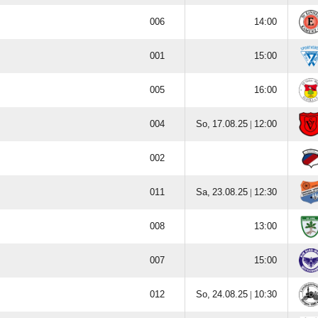







  |



  |






  |
