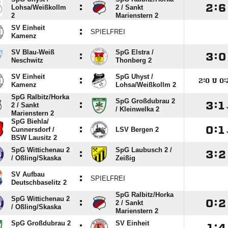
:

:

Lohsa/​Weißkollm
2 /​ Sankt
2
Marienstern 2
SV Einheit
:
SPIELFREI
Kamenz
SV Blau-Weiß
SpG Elstra /​
:

:

Neschwitz
Thonberg 2
SV Einheit
SpG Uhyst /​
:

:

U

:
Kamenz
Lohsa/​Weißkollm 2
SpG Ralbitz/​Horka
SpG Großdubrau 2
:

:

2 /​ Sankt
/​ Kleinwelka 2
Marienstern 2
SpG Biehla/​
:

:

Cunnersdorf /​
LSV Bergen 2
BSW Lausitz 2
SpG Wittichenau 2
SpG Laubusch 2 /​
:

:

/​ Oßling/​Skaska
Zeißig
SV Aufbau
:
SPIELFREI
Deutschbaselitz 2
SpG Ralbitz/​Horka
SpG Wittichenau 2
:

:

2 /​ Sankt
/​ Oßling/​Skaska
Marienstern 2
SpG Großdubrau 2
SV Einheit
:

:
