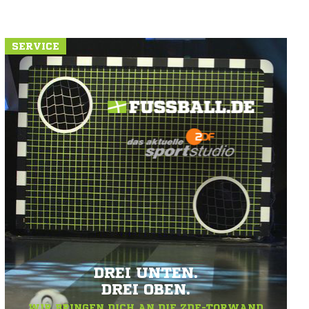
SERVICE
DREI UNTEN.
DREI OBEN.
WIR BRINGEN DICH AN DIE ZDF-TORWAND