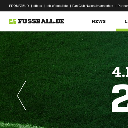
PROMATEUR
|
dfb.de
|
dfb-efootball.de
|
Fan Club Nationalmannschaft
|
Partner
FUSSBALL.DE
NEWS
L
4