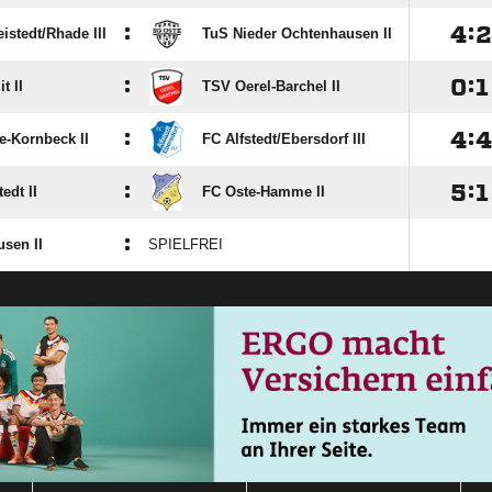
:

:
istedt/​Rhade III
TuS Nieder Ochtenhausen II
:

:

t II
TSV Oerel-Barchel II
:

:
e-Kornbeck II
FC Alfstedt/​Ebersdorf III
:

:

edt II
FC Oste-Hamme II
:
sen II
SPIELFREI