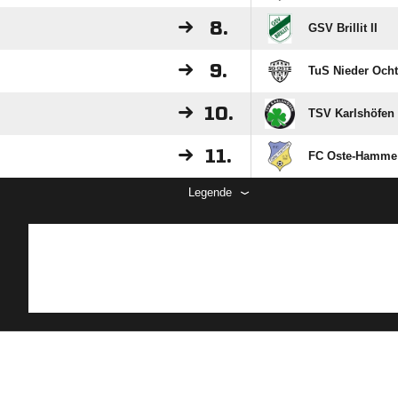
8.
GSV Brillit II
9.
TuS Nieder Ocht
10.
TSV Karlshöfen I
11.
FC Oste-Hamme 
Legende