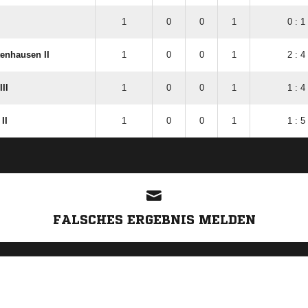
1
0
0
1
0 : 1
enhausen II
1
0
0
1
2 : 4
II
1
0
0
1
1 : 4
II
1
0
0
1
1 : 5
ANZEIGE
FALSCHES ERGEBNIS MELDEN