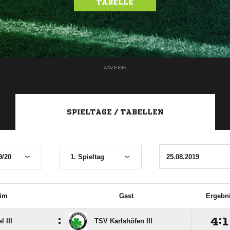
TABELLE
ANZEIGE
SPIELTAGE / TABELLEN
9/20
1. Spieltag
im
Gast
Ergebn
:

:

 III
TSV Karlshöfen III