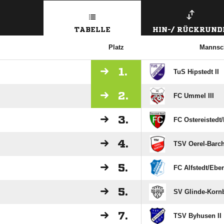
TABELLE
HIN-/ RÜCKRUND
Platz
Mannsc
1.
TuS Hipstedt II
2.
FC Ummel III
3.
FC Ostereistedt/​
4.
TSV Oerel-Barche
5.
FC Alfstedt/​Eber
5.
SV Glinde-Kornb
7.
TSV Byhusen II