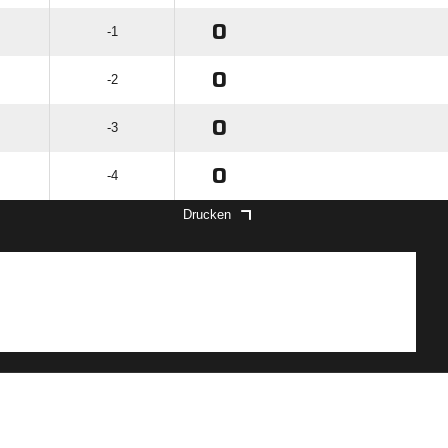
0
-1
0
-2
0
-3
0
-4
Drucken