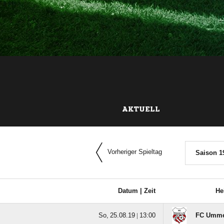
AKTUELL
Vorheriger Spieltag
Saison 1
Datum |
Zeit
He
  |

FC Ummel