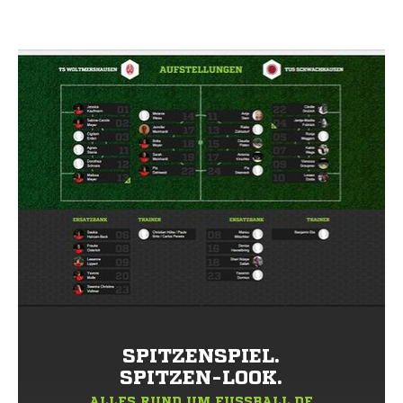
SPITZENSPIEL.
SPITZEN-LOOK.
ALLES RUND UM FUSSBALL.DE