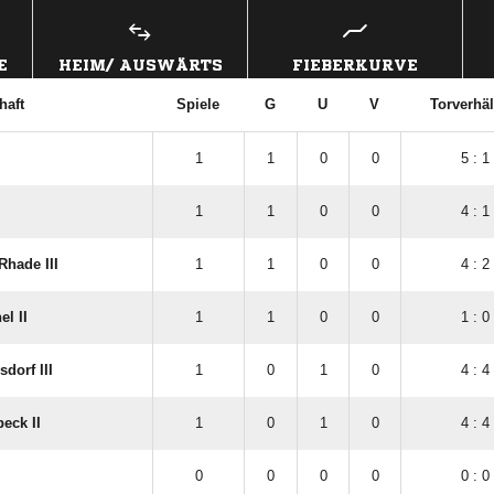
E
HEIM/ AUSWÄRTS
FIEBERKURVE
haft
Spiele
G
U
V
Torverhäl
1
1
0
0
5 : 1
1
1
0
0
4 : 1
Rhade III
1
1
0
0
4 : 2
l II
1
1
0
0
1 : 0
sdorf III
1
0
1
0
4 : 4
eck II
1
0
1
0
4 : 4
0
0
0
0
0 : 0