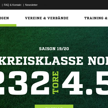
|
FAQ & Kontakt
|
Newsletter
Link
IGEN
VEREINE & VERBÄNDE
TRAINING &
SAISON 19/20
.KREISKLASSE NO
232
4.
TORE