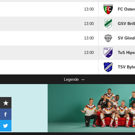

FC Ostere

GSV Brilli

SV Glind

TuS Hipst
TSV Byhu
Legende