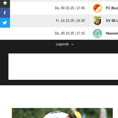
  |

FC Bur
  |

SV 06 
  |

Heessel
Legende