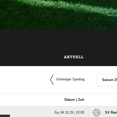
AKTUELL
Vorheriger Spieltag
Saison 2
Datum |
Zeit
  |

SV Ram