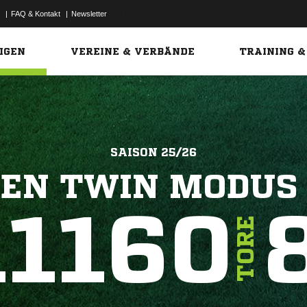
|
FAQ & Kontakt
|
Newsletter
Link
IGEN
VEREINE & VERBÄNDE
TRAINING &
SAISON 25/26
REN TWIN MODUS
11160
TORE