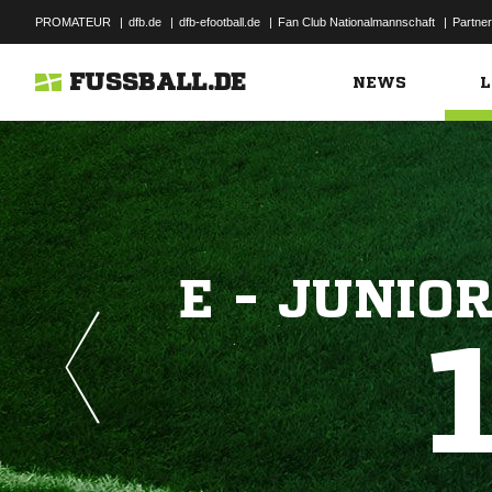
PROMATEUR
|
dfb.de
|
dfb-efootball.de
|
Fan Club Nationalmannschaft
|
Partner
FUSSBALL.DE
NEWS
L
E - JUNIO