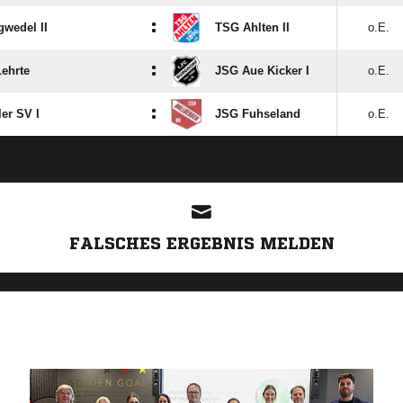
:
gwedel II
TSG Ahlten II
o.E.
:
Lehrte
JSG Aue Kicker I
o.E.
:
er SV I
JSG Fuhseland
o.E.
FALSCHES ERGEBNIS MELDEN