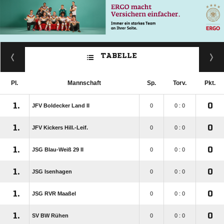
TABELLE
Pl.
Mannschaft
Sp.
Torv.
Pkt.
1.
0
JFV Boldecker Land II
0
0 : 0
1.
0
JFV Kickers Hill.-Leif.
0
0 : 0
1.
0
JSG Blau-Weiß 29 II
0
0 : 0
1.
0
JSG Isenhagen
0
0 : 0
1.
0
JSG RVR Maaßel
0
0 : 0
1.
0
SV BW Rühen
0
0 : 0