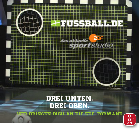
DREI UNTEN.
DREI OBEN.
WIR BRINGEN DICH AN DIE ZDF-TORWAND