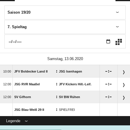
Saison 19/20
7. Spieltag
 
:

:


JFV Boldecker Land II
JSG Isenhagen
:

:


JSG RVR Maaßel
JFV Kickers Hill.-Leif.
:

:


SV Gifhorn
SV BW Rühen
:
JSG Blau-Weiß 29 II
SPIELFREI
Legende