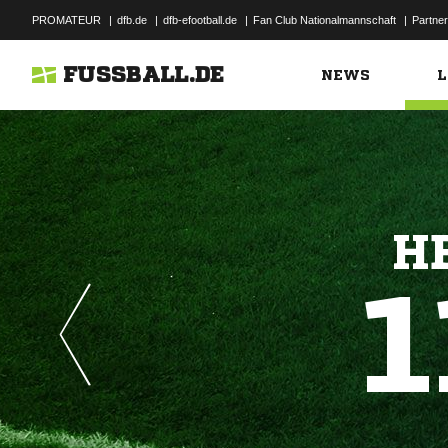
PROMATEUR
|
dfb.de
|
dfb-efootball.de
|
Fan Club Nationalmannschaft
|
Partner
FUSSBALL.DE
NEWS
L
H
1