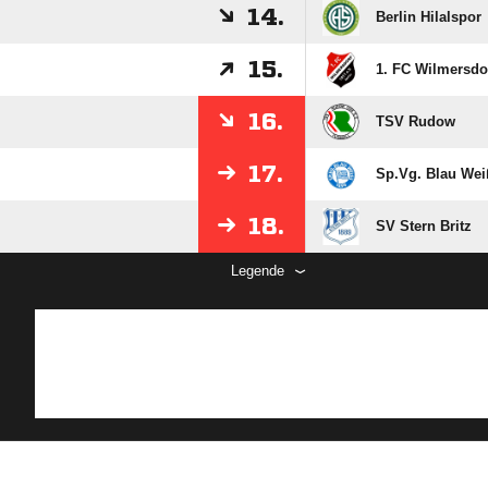
14.
Berlin Hilalspor
15.
1. FC Wilmersdo
16.
TSV Rudow
17.
Sp.Vg. Blau Wei
18.
SV Stern Britz
Legende