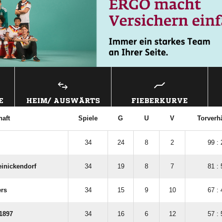
E
HEIM/ AUSWÄRTS
FIEBERKURVE
aft
Spiele
G
U
V
Torverhä
34
24
8
2
99 : 
einickendorf
34
19
8
7
81 : 
ers
34
15
9
10
67 : 
1897
34
16
6
12
57 : 