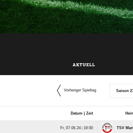
AKTUELL
Vorheriger Spieltag
Saison 2
Datum |
Zeit
Hei
  |

TSV Mari