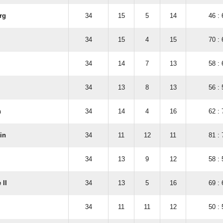
rg
34
15
5
14
46 : 
34
15
4
15
70 : 
34
14
7
13
58 : 
34
13
8
13
56 : 
n
34
14
4
16
62 : 
in
34
11
12
11
81 : 
34
13
9
12
58 : 
 II
34
13
5
16
69 : 
34
11
11
12
50 : 