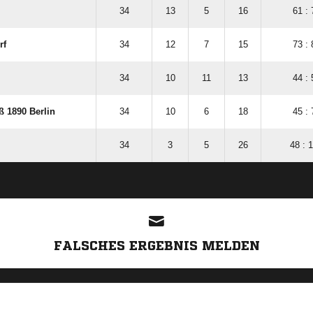
34
13
5
16
61 : 
rf
34
12
7
15
73 : 
34
10
11
13
44 : 
ß 1890 Berlin
34
10
6
18
45 : 
34
3
5
26
48 : 
ANZEIGE
FALSCHES ERGEBNIS MELDEN