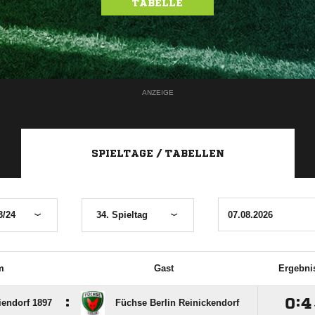
TABELLE
ANZEIGE
SPIELTAGE / TABELLEN
3/24
34. Spieltag
m
Gast
Ergebni
:

:

endorf 1897
Füchse Berlin Reinickendorf