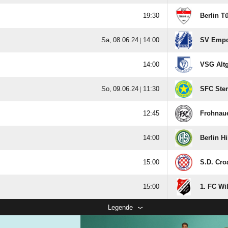

Berlin T
  |

SV Empo

VSG Altg
  |

SFC Ster

Frohnau

Berlin Hi

S.D. Croa

1. FC Wi
Legende