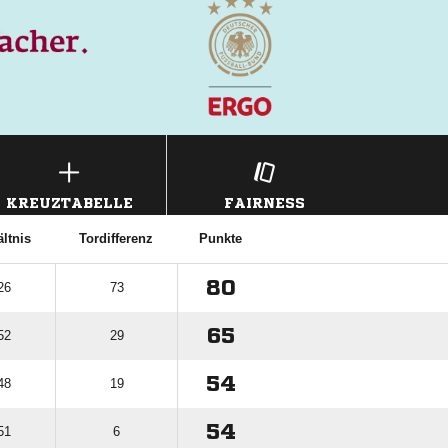
KREUZTABELLE
FAIRNESS
ltnis
Tordifferenz
Punkte
80
26
73
65
52
29
54
48
19
54
51
6