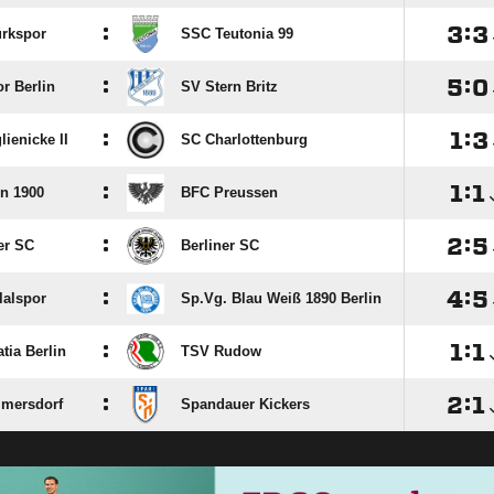
:

:

ürkspor
SSC Teutonia 99
:

:

r Berlin
SV Stern Britz
:

:

lienicke II
SC Charlottenburg
:

:

n 1900
BFC Preussen
:

:

er SC
Berliner SC
:

:

lalspor
Sp.Vg. Blau Weiß 1890 Berlin
:

:

tia Berlin
TSV Rudow
:

:

lmersdorf
Spandauer Kickers