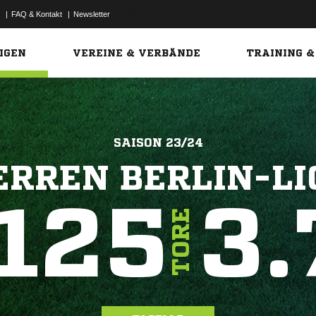
|
FAQ & Kontakt
|
Newsletter
Link
IGEN
VEREINE & VERBÄNDE
TRAINING &
SAISON 23/24
ERREN BERLIN-LI
125
3.
TORE