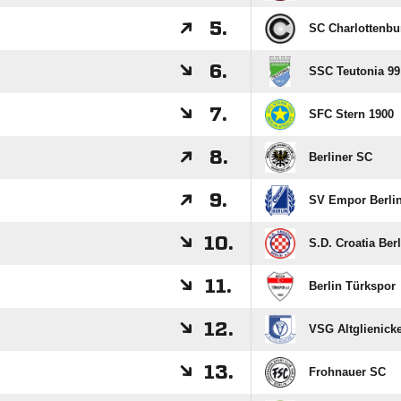
5.
SC Charlottenbu
6.
SSC Teutonia 99
7.
SFC Stern 1900
8.
Berliner SC
9.
SV Empor Berli
10.
S.D. Croatia Berl
11.
Berlin Türkspor
12.
VSG Altglienicke
13.
Frohnauer SC