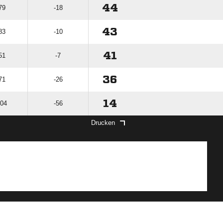
44
79
-18
43
83
-10
41
51
-7
36
71
-26
14
104
-56
Drucken