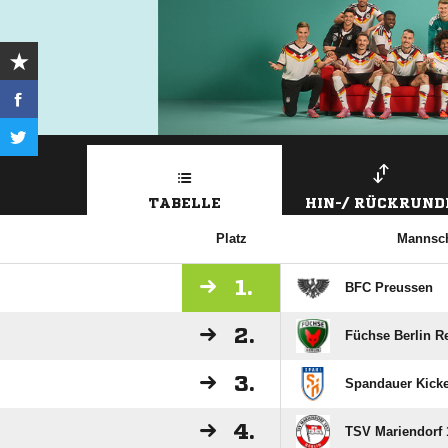
TABELLE
HIN-/ RÜCKRUND
Platz
Mannsch
1.
BFC Preussen
2.
Füchse Berlin R
3.
Spandauer Kick
4.
TSV Mariendorf 