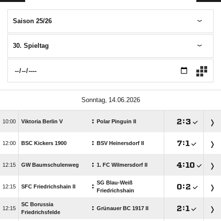
Saison 25/26
30. Spieltag
 
:

:


Viktoria Berlin V
Polar Pinguin II
:

:


BSC Kickers 1900
BSV Heinersdorf II
:

:


GW Baumschulenweg
1. FC Wilmersdorf II
SG Blau-Weiß
:

:


SFC Friedrichshain II
Friedrichshain
SC Borussia
:

:


Grünauer BC 1917 II
Friedrichsfelde