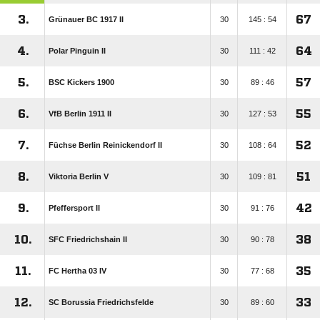
3.
67
Grünauer BC 1917 II
30
145 : 54
4.
64
Polar Pinguin II
30
111 : 42
5.
57
BSC Kickers 1900
30
89 : 46
6.
55
VfB Berlin 1911 II
30
127 : 53
7.
52
Füchse Berlin Reinickendorf II
30
108 : 64
8.
51
Viktoria Berlin V
30
109 : 81
9.
42
Pfeffersport II
30
91 : 76
10.
38
SFC Friedrichshain II
30
90 : 78
11.
35
FC Hertha 03 IV
30
77 : 68
12.
33
SC Borussia Friedrichsfelde
30
89 : 60