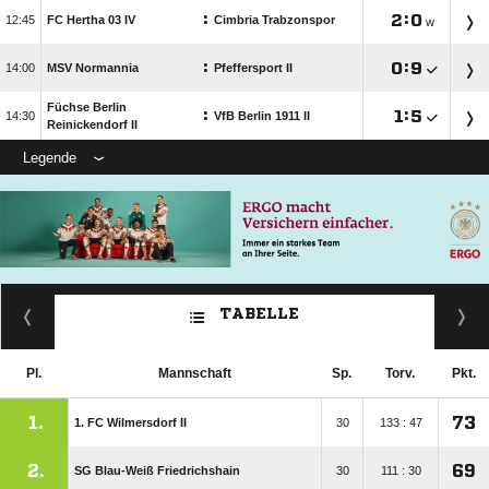
:

:


FC Hertha 03 IV
Cimbria Trabzonspor
w
:

:


MSV Normannia
Pfeffersport II
Füchse Berlin
:

:


VfB Berlin 1911 II
Reinickendorf II
Legende
TABELLE
Pl.
Mannschaft
Sp.
Torv.
Pkt.
1.
73
1. FC Wilmersdorf II
30
133 : 47
2.
69
SG Blau-Weiß Friedrichshain
30
111 : 30