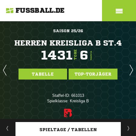
FUSSBALL.DE
SAISON 25/26
HERREN KREISLIGA B ST.4
1431
6
TORE
TORE/SPIEL
TABELLE
TOP-TORJÄGER
Staffel-ID: 661013
Spielklasse: Kreisliga B
ANZEIGE
SPIELTAGE / TABELLEN