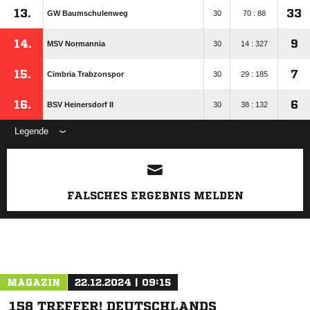
13.
33
GW Baumschulenweg
30
70 : 88
14.
9
MSV Normannia
30
14 : 327
15.
7
Cimbria Trabzonspor
30
29 : 185
16.
6
BSV Heinersdorf II
30
38 : 132
Legende
ANZEIGE
FALSCHES ERGEBNIS MELDEN
MAGAZIN
22.12.2024 | 09:15
158 TREFFER! DEUTSCHLANDS