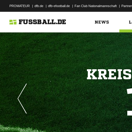
PROMATEUR
|
dfb.de
|
dfb-efootball.de
|
Fan Club Nationalmannschaft
|
Partner
FUSSBALL.DE
NEWS
L
KREI