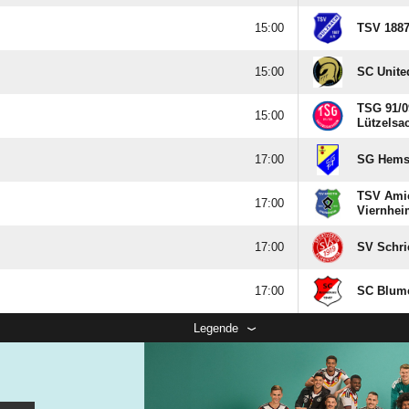

TSV 1887

SC Unite
TSG 91/​0

Lützelsa

SG Hems
TSV Amic

Viernhei

SV Schr

SC Blum
Legende