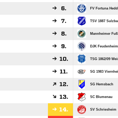
6.
FV Fortuna Hedd
7.
TSV 1887 Sulzba
8.
Mannheimer Fußb
9.
DJK Feudenheim
10.
TSG 1862/​09 We
11.
SG 1983 Viernhe
12.
SG Hemsbach
13.
SC Blumenau
14.
SV Schriesheim