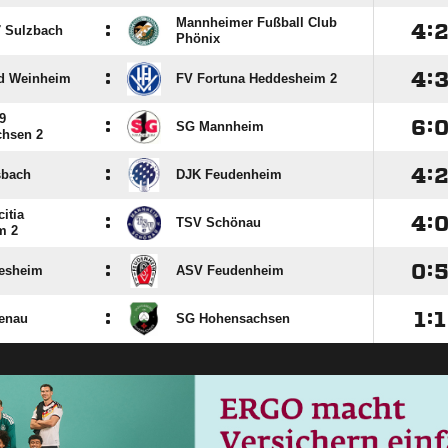
Mannheimer Fußball Club
:

:
 Sulzbach
Phönix
:

:
d Weinheim
FV Fortuna Heddesheim 2
9
:

:
SG Mannheim
chsen 2
:

:
bach
DJK Feudenheim
itia
:

:
TSV Schönau
m 2
:

:
iesheim
ASV Feudenheim
:

:

enau
SG Hohensachsen