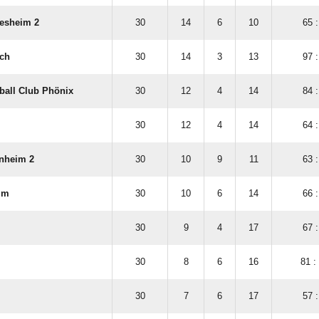
esheim 2
30
14
6
10
65 :
ch
30
14
3
13
97 :
all Club Phönix
30
12
4
14
84 :
30
12
4
14
64 :
inheim 2
30
10
9
11
63 :
im
30
10
6
14
66 :
30
9
4
17
67 :
30
8
6
16
81 :
30
7
6
17
57 :