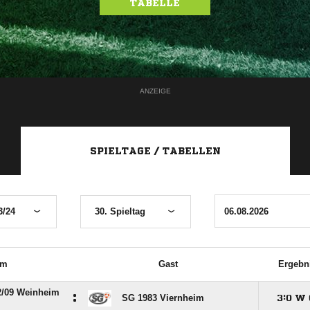
TABELLE
ANZEIGE
SPIELTAGE / TABELLEN
3/24
30. Spieltag
im
Gast
Ergebn
/​09 Weinheim
:
SG 1983 Viernheim

:

W