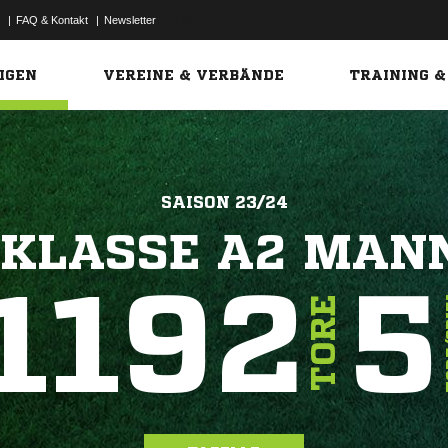
|
FAQ & Kontakt
|
Newsletter
Link
IGEN
VEREINE & VERBÄNDE
TRAINING &
SAISON 23/24
SKLASSE A2 MAN
1192
5
TOR
TORE