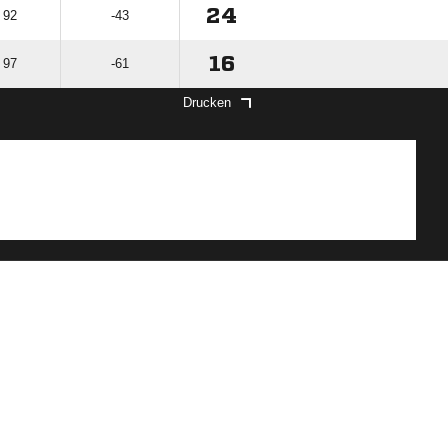
24
 92
-43
16
 97
-61
Drucken