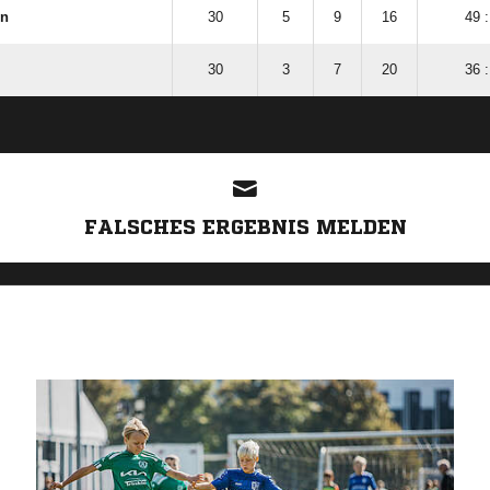
en
30
5
9
16
49 :
30
3
7
20
36 :
ANZEIGE
FALSCHES ERGEBNIS MELDEN