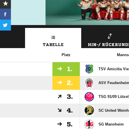
TABELLE
HIN-/ RÜCKRUND
Platz
Manns
1.
TSV Amicitia Vi
2.
ASV Feudenhei
3.
TSG 91/​09 Lütze
4.
SC United Wein
5.
SG Mannheim