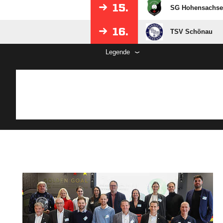
15.
SG Hohensachs
16.
TSV Schönau
Legende