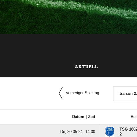
AKTUELL
Vorheriger Spieltag
Saison 2
Datum |
Zeit
He
TSG 1862
  |

2