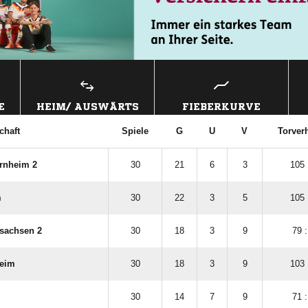
E
HEIM/ AUSWÄRTS
FIEBERKURVE
chaft
Spiele
G
U
V
Torverh
ernheim 2
30
21
6
3
105 
m
30
22
3
5
105 
lsachsen 2
30
18
3
9
79 :
heim
30
18
3
9
103 
30
14
7
9
71 :