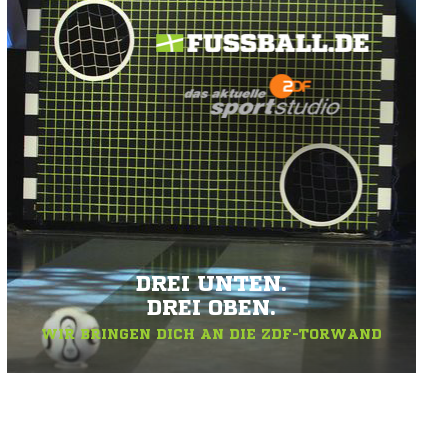
DREI UNTEN.
DREI OBEN.
WIR BRINGEN DICH AN DIE ZDF-TORWAND