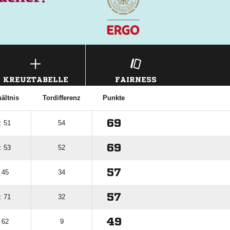
KREUZTABELLE
FAIRNESS
ältnis
Tordifferenz
Punkte
69
: 51
54
69
: 53
52
57
 45
34
57
: 71
32
49
 62
9