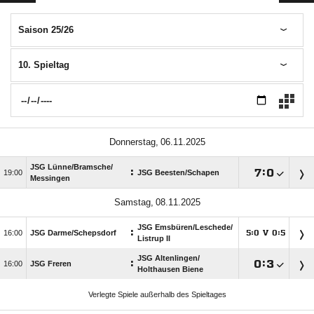
Saison 25/26
10. Spieltag
 
JSG Lünne/​Bramsche/​
:

:


JSG Beesten/​Schapen
Messingen
 
JSG Emsbüren/​Leschede/​
:

JSG Darme/​Schepsdorf
:
V
:




Listrup II
JSG Altenlingen/​
:

:


JSG Freren
Holthausen Biene
Verlegte Spiele außerhalb des Spieltages