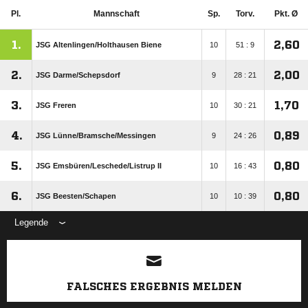
Pl.
Mannschaft
Sp.
Torv.
Pkt. Ø
1.
2,60
JSG Altenlingen/​Holthausen Biene
10
51 : 9
2.
2,00
JSG Darme/​Schepsdorf
9
28 : 21
3.
1,70
JSG Freren
10
30 : 21
4.
0,89
JSG Lünne/​Bramsche/​Messingen
9
24 : 26
5.
0,80
JSG Emsbüren/​Leschede/​Listrup II
10
16 : 43
6.
0,80
JSG Beesten/​Schapen
10
10 : 39
Legende
ANZEIGE
FALSCHES ERGEBNIS MELDEN