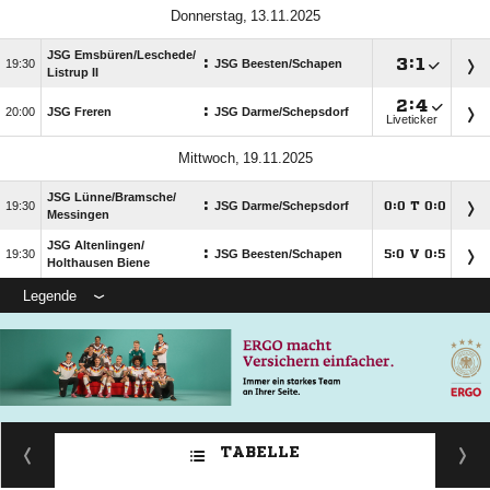
 
JSG Emsbüren/​Leschede/​
:

:


JSG Beesten/​Schapen
Listrup II

:

:

JSG Freren
JSG Darme/​Schepsdorf
Liveticker
 
JSG Lünne/​Bramsche/​
:

JSG Darme/​Schepsdorf
:
T
:




Messingen
JSG Altenlingen/​
:

JSG Beesten/​Schapen
:
V
:




Holthausen Biene
Legende
TABELLE