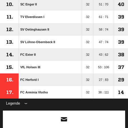
10.
40
SC Enger II
32
51 : 70
11.
39
TV Elverdissen I
32
61 : 71
12.
39
SV Oetinghausen II
32
58 : 74
13.
39
SV Löhne-Obernbeck II
32
47 : 74
14.
38
FC Exter II
32
43 : 62
15.
37
VfL Holsen III
32
53 : 106
16.
29
FC Herford I
32
27 : 83
17.
14
FC Arminia Vlotho
32
38 : 111
Legende
ANZEIGE