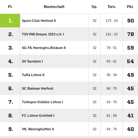
Pl.
Mannschaft
Sp.
Torv.
Pkt.
1.
90
Sport-Club Herford II
32
173 : 24
2.
78
TSV RW Dreyen 1913 e.V. I
32
131 : 22
3.
59
SG FA Herringhs./​Eickum II
32
79 : 51
4.
54
SV Sundern I
32
83 : 61
5.
49
TuRa Löhne II
32
45 : 34
6.
45
SC Batman Herford
32
66 : 75
7.
45
Türkspor Külübü Löhne I
32
43 : 70
8.
41
FC Löhne-Gohfeld I
32
61 : 59
9.
40
VfL Mennighüffen II
32
64 : 76