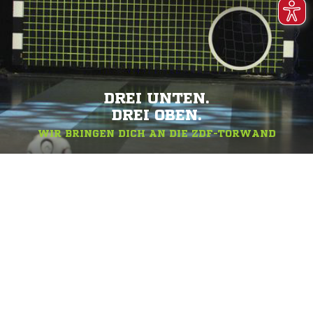
DREI UNTEN.
DREI OBEN.
WIR BRINGEN DICH AN DIE ZDF-TORWAND