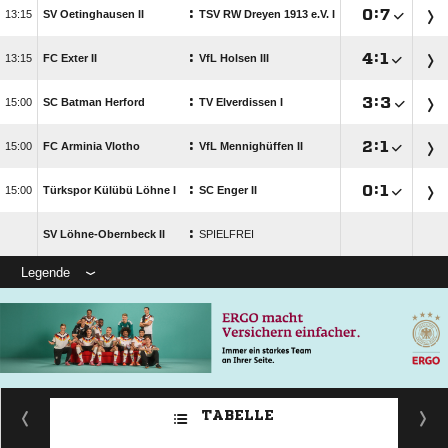
:

:


SV Oetinghausen II
TSV RW Dreyen 1913 e.V. I
:

:


FC Exter II
VfL Holsen III
:

:


SC Batman Herford
TV Elverdissen I
:

:


FC Arminia Vlotho
VfL Mennighüffen II
:

:


Türkspor Külübü Löhne I
SC Enger II
:
SV Löhne-Obernbeck II
SPIELFREI
Legende
TABELLE