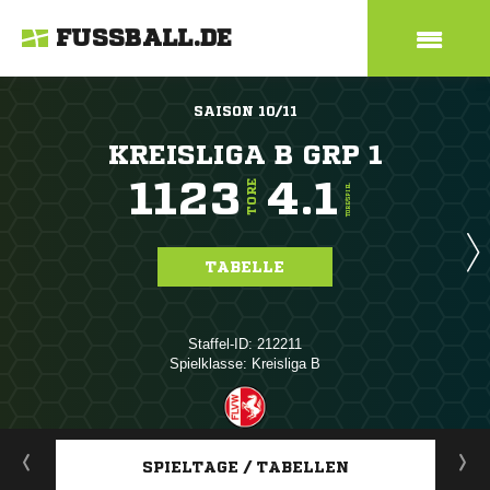
FUSSBALL.DE
SAISON 10/11
KREISLIGA B GRP 1
1123
4.1
TORE
TORE/SPIEL
TABELLE
Staffel-ID: 212211
Spielklasse: Kreisliga B
ANZEIGE
SPIELTAGE / TABELLEN