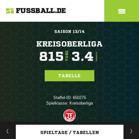
FUSSBALL.DE
SAISON 13/14
KREISOBERLIGA
815
3.4
TORE
TORE/SPIEL
TABELLE
Staffel-ID: 650275
Spielklasse: Kreisoberliga
ANZEIGE
SPIELTAGE / TABELLEN