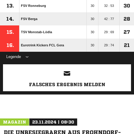
13.
30
FSV Ronneburg
30
32 : 53
14.
28
FSV Berga
30
42 : 77
15.
27
TSV Monstab-Lödla
30
29 : 69
16.
21
Eurotrink Kickers FCL Gera
30
29 : 74
Legende
ANZEIGE
FALSCHES ERGEBNIS MELDEN
MAGAZIN
23.11.2024 | 08:30
DIE UNBESIEGBAREN AUS FROHNDORF-