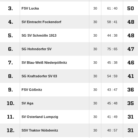
3.
50
FSV Lucka
30
61 : 40
4.
48
SV Eintracht Fockendorf
30
58 : 41
5.
48
SG SV Schmölln 1913
30
44 : 38
6.
47
SG Hohndorfer SV
30
75 : 65
7.
46
SV Blau-Weiß Niederpöllnitz
30
45 : 38
8.
41
SG Kraftsdorfer SV 03
30
54 : 59
9.
36
FSV Gößnitz
30
43 : 47
10.
35
SV Aga
30
45 : 48
11.
31
SV Osterland Lumpzig
30
41 : 49
12.
31
SSV Traktor Nöbdenitz
30
40 : 57