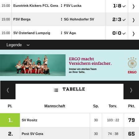
:

:


Eurotrink Kickers FCL Gera
FSV Lucka
:

:


FSV Berga
SG Hohndorfer SV
:

:


SV Osterland Lumpzig
SV Aga
Legende
TABELLE
Pl.
Mannschaft
Sp.
Torv.
Pkt.
1.
79
SV Rositz
30
103 : 22
2.
65
Post SV Gera
30
74 : 38