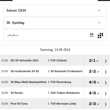
Saison 13/14
30. Spieltag
 
:

:


SG SV Schmölln 1913
FSV Gößnitz
:

:


SG Kraftsdorfer SV 03
SV Eintracht Fockendorf
:

:


SV Blau-Weiß Niederpöllnitz
FSV Ronneburg
:

:


SV Rositz
SSV Traktor Nöbdenitz
:

:


Post SV Gera
TSV Monstab-Lödla