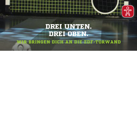
DREI UNTEN.
DREI OBEN.
WIR BRINGEN DICH AN DIE ZDF-TORWAND