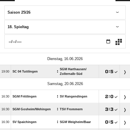
Saison 25/26
18. Spieltag
 
SGM Harthausen/​
:

:


SC 04 Tuttlingen
Zollernalb-Süd
 
:

:


SGM Frittlingen
SV Rangendingen
:

:


SGM Gosheim/​Wehingen
TSV Frommern
:

:


SV Spaichingen
SGM Weigheim/​Baar