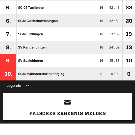
5.
23
SC 04 Tuttlingen
16
52 : 48
6.
20
SGM Gosheim/​Wehingen
16
32 : 39
7.
19
SGM Frittlingen
16
33 : 52
8.
13
SV Rangendingen
16
24 : 52
9.
10
SV Spaichingen
16
25 : 53
10.
0
SGM Mahlstetten/​Heuberg zg.
0
0 : 0
Legende
ANZEIGE
FALSCHES ERGEBNIS MELDEN