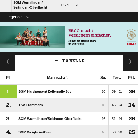
SGM Wurmlingen/​
:
SPIELFREI
Seitingen-Oberflacht
Legende
TABELLE
Pl.
Mannschaft
Sp.
Torv.
Pkt.
1.
35
SGM Harthausen/​ Zollernalb-Süd
16
59 : 31
2.
34
TSV Frommern
16
45 : 24
3.
26
SGM Wurmlingen/​Seitingen-Oberflacht
16
51 : 44
4.
25
SGM Weigheim/​Baar
16
50 : 28