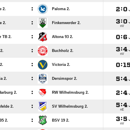
:

:

e 2.
Paloma 2.

:

:
e 2.
Finkenwerder 2.
nV
:

:

r TB 2.
Altona 93 2.

:

:
2.
Buchholz 2.
nV
:

:

2.
Victoria 2.
:

:

a 2.
Dersimspor 2.
:

:

Harburg 2.
RW Wilhelmsburg 2.

:

:
felde 2.
SV Wilhelmsburg 2.
nE

:

:
05 2.
BSV 19 2.
nV