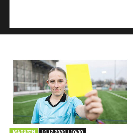
MAGAZIN
14.12.2024 | 10:30