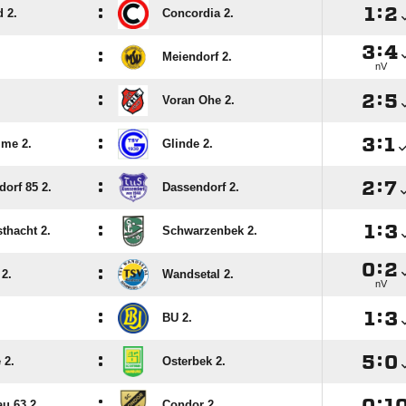
:

:

d 2.
Concordia 2.

:

:
Meiendorf 2.
nV
:

:

Voran Ohe 2.
:

:

me 2.
Glinde 2.
:

:

orf 85 2.
Dassendorf 2.
:

:

thacht 2.
Schwarzenbek 2.

:

:
2.
Wandsetal 2.
nV
:

:

BU 2.
:

:

 2.
Osterbek 2.
:

:

u 63 2.
Condor 2.