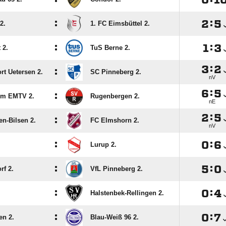
:

:

2.
1. FC Eimsbüttel 2.
:

:

 2.
TuS Berne 2.

:

:
rt Uetersen 2.
SC Pinneberg 2.
nV

:

:
 im EMTV 2.
Rugenbergen 2.
nE

:

:
n-Bilsen 2.
FC Elmshorn 2.
nV
:

:

Lurup 2.
:

:

rf 2.
VfL Pinneberg 2.
:

:

Halstenbek-Rellingen 2.
:

:

en 2.
Blau-Weiß 96 2.