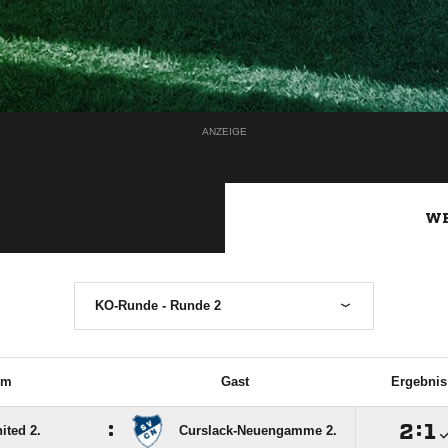
ANZEIGE
WE
KO-Runde - Runde 2
im
Gast
Ergebnis
:

:

ted 2.
Curslack-Neuengamme 2.