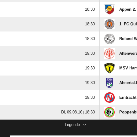

Appen 2.

1. FC Qui

Roland W

Altenwerd

MSV Ham

Alstertal

Eintracht
  |

Poppenbü
Legende