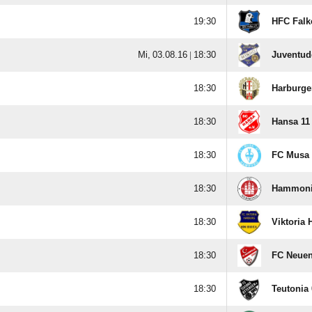

HFC Falk
  |

Juventud

Harburge

Hansa 11 

FC Musa 

Hammoni

Viktoria 

FC Neuen

Teutonia 