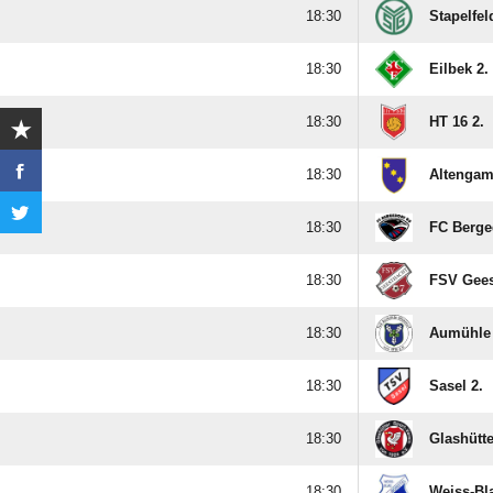

Stapelfel

Eilbek 2.

HT 16 2.

Altengam

FC Berged

FSV Gees

Aumühle 

Sasel 2.

Glashütte

Weiss-Bla