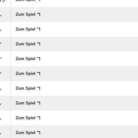
Zum Spiel
Zum Spiel
Zum Spiel
Zum Spiel
Zum Spiel
Zum Spiel
Zum Spiel
Zum Spiel
Zum Spiel