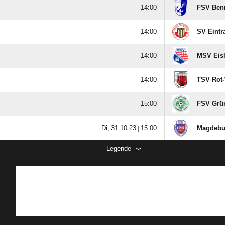

FSV Ben

SV Eintr

MSV Eis

TSV Rot-

FSV Grün
  |

Magdebu
Legende