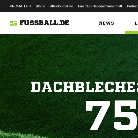
PROMATEUR
|
dfb.de
|
dfb-efootball.de
|
Fan Club Nationalmannschaft
|
Partner
FUSSBALL.DE
NEWS
L
DACHBLECHE
7