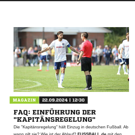
MAGAZIN
22.09.2024 | 12:30
FAQ: EINFÜHRUNG DER
"KAPITÄNSREGELUNG"
Die "Kapitänsregelung" hält Einzug in deutschen Fußball. Ab
wann gilt sie? Wie ist der Ablauf?
FUSSBALL.de
mit den