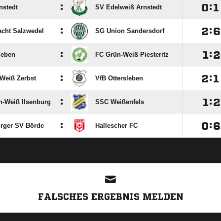
:

:

nstedt
SV Edelweiß Arnstedt
:

:

acht Salzwedel
SG Union Sandersdorf
:

:

leben
FC Grün-Weiß Piesteritz
:

:

Weiß Zerbst
VfB Ottersleben
:

:

-Weiß Ilsenburg
SSC Weißenfels
:

:

rger SV Börde
Hallescher FC
FALSCHES ERGEBNIS MELDEN