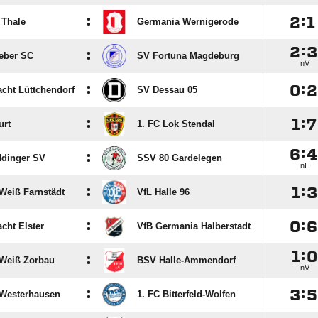
:

:

 Thale
Germania Wernigerode

:

:
eber SC
SV Fortuna Magdeburg
nV
:

:

acht Lüttchendorf
SV Dessau 05
:

:

urt
1. FC Lok Stendal

:

:
ddinger SV
SSV 80 Gardelegen
nE
:

:

Weiß Farnstädt
VfL Halle 96
:

:

cht Elster
VfB Germania Halberstadt

:

:
Weiß Zorbau
BSV Halle-Ammendorf
nV
:

:

 Westerhausen
1. FC Bitterfeld-Wolfen