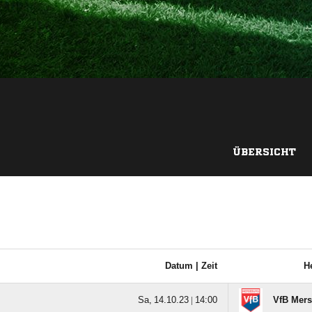
ÜBERSICHT
Datum |
Zeit
H
  |

VfB Mer