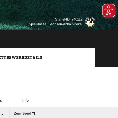
Staffel-ID: 740112
Spielklasse: Sachsen-Anhalt-Pokal
TTBEWERBDETAILS
s
Info
Zum Spiel