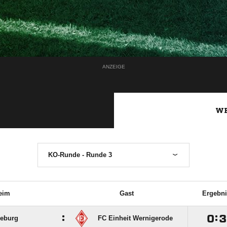
ANZEIGE
WE
KO-Runde - Runde 3
eim
Gast
Ergebni
:

:

seburg
FC Einheit Wernigerode