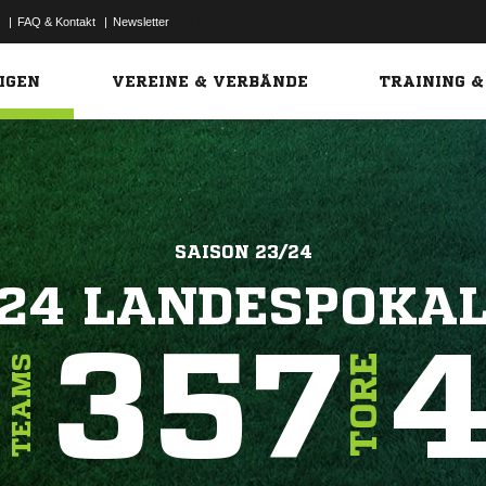
|
FAQ & Kontakt
|
Newsletter
Link
IGEN
VEREINE & VERBÄNDE
TRAINING &
SAISON 23/24
24 LANDESPOKAL
5
357
4
TORE
TEAMS