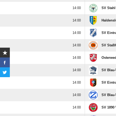

SV Stahl

Haldensl

SV Eintr

SV Staßf

Osterwe

SV Blau-

SV Eintra

SV Blau-

SV 1890