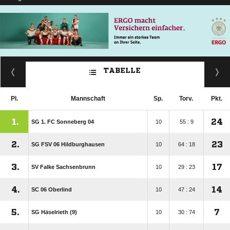
TABELLE
Pl.
Mannschaft
Sp.
Torv.
Pkt.
1.
24
SG 1. FC Sonneberg 04
10
55 : 9
2.
23
SG FSV 06 Hildburghausen
10
64 : 18
3.
17
SV Falke Sachsenbrunn
10
29 : 23
4.
14
SC 06 Oberlind
10
47 : 24
5.
7
SG Häselrieth (9)
10
30 : 74