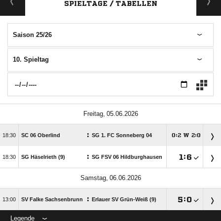
SPIELTAGE / TABELLEN
Saison 25/26
10. Spieltag
 
:

SC 06 Oberlind
SG 1. FC Sonneberg 04
:
W
:




:

:


SG Häselrieth (9)
SG FSV 06 Hildburghausen
 
:

:


SV Falke Sachsenbrunn
Erlauer SV Grün-Weiß (9)
Legende