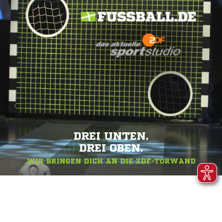
DREI UNTEN.
DREI OBEN.
WIR BRINGEN DICH AN DIE ZDF-TORWAND