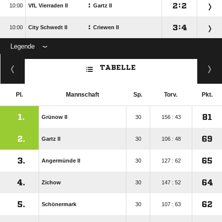
:

:


VfL Vierraden II
Gartz II
:

:


City Schwedt II
Criewen II
Legende
ANZEIGE
TABELLE
Pl.
Mannschaft
Sp.
Torv.
Pkt.
1.
81
Grünow II
30
156 : 43
2.
69
Gartz II
30
106 : 48
3.
65
Angermünde II
30
127 : 62
4.
64
Zichow
30
147 : 52
5.
62
Schönermark
30
107 : 63