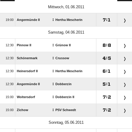
 
:

:


Angermünde II
Hertha Mescherin
 
:

:


Pinnow II
Grünow II
:

:


Schönermark
Crussow
:

:


Heinersdorf II
Hertha Mescherin
:

:


Angermünde II
Dobberzin
:

:


Woltersdorf
Dobberzin II
:

:


Zichow
PSV Schwedt
 