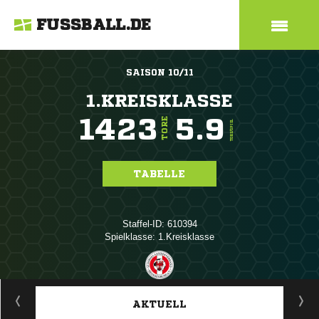
FUSSBALL.DE
SAISON 10/11
1.KREISKLASSE
1423
5.9
TORE
TORE/SPIEL
TABELLE
Staffel-ID: 610394
Spielklasse: 1.Kreisklasse
ANZEIGE
AKTUELL