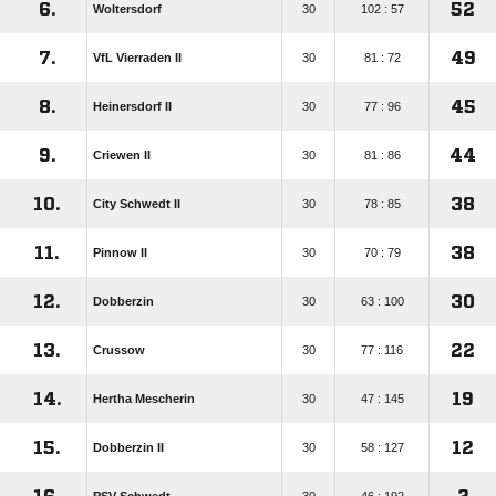
6.
52
Woltersdorf
30
102 : 57
7.
49
VfL Vierraden II
30
81 : 72
8.
45
Heinersdorf II
30
77 : 96
9.
44
Criewen II
30
81 : 86
10.
38
City Schwedt II
30
78 : 85
11.
38
Pinnow II
30
70 : 79
12.
30
Dobberzin
30
63 : 100
13.
22
Crussow
30
77 : 116
14.
19
Hertha Mescherin
30
47 : 145
15.
12
Dobberzin II
30
58 : 127