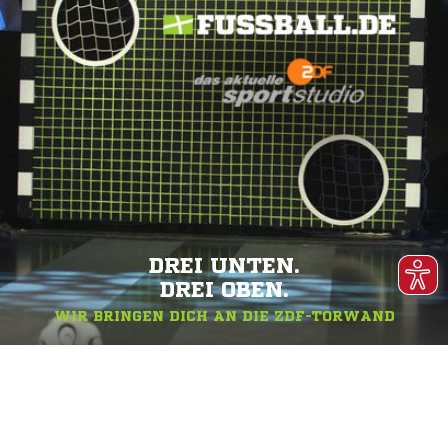
DREI UNTEN.
DREI OBEN.
WIR BRINGEN DICH AN DIE ZDF-TORWAND