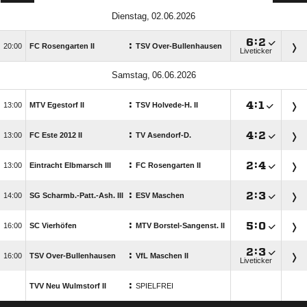
 

:

:

FC Rosengarten II
TSV Over-Bullenhausen
Liveticker
 
:

:


MTV Egestorf II
TSV Holvede-H. II
:

:


FC Este 2012 II
TV Asendorf-D.
:

:


Eintracht Elbmarsch III
FC Rosengarten II
:

:


SG Scharmb.-Patt.-Ash. III
ESV Maschen
:

:


SC Vierhöfen
MTV Borstel-Sangenst. II

:

:

TSV Over-Bullenhausen
VfL Maschen II
Liveticker
:
TVV Neu Wulmstorf II
SPIELFREI