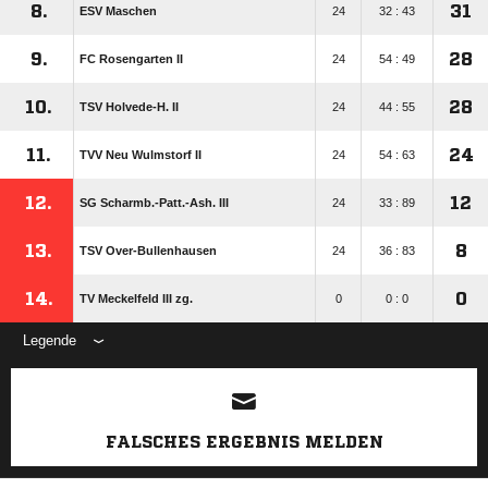
8.
31
ESV Maschen
24
32 : 43
9.
28
FC Rosengarten II
24
54 : 49
10.
28
TSV Holvede-H. II
24
44 : 55
11.
24
TVV Neu Wulmstorf II
24
54 : 63
12.
12
SG Scharmb.-Patt.-Ash. III
24
33 : 89
13.
8
TSV Over-Bullenhausen
24
36 : 83
14.
0
TV Meckelfeld III zg.
0
0 : 0
Legende
ANZEIGE
FALSCHES ERGEBNIS MELDEN