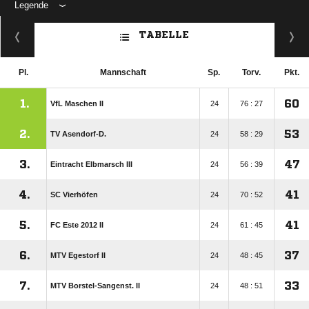
Legende
ANZEIGE
TABELLE
Pl.
Mannschaft
Sp.
Torv.
Pkt.
1.
60
VfL Maschen II
24
76 : 27
2.
53
TV Asendorf-D.
24
58 : 29
3.
47
Eintracht Elbmarsch III
24
56 : 39
4.
41
SC Vierhöfen
24
70 : 52
5.
41
FC Este 2012 II
24
61 : 45
6.
37
MTV Egestorf II
24
48 : 45
7.
33
MTV Borstel-Sangenst. II
24
48 : 51