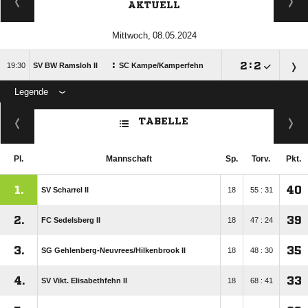
AKTUELL
 
:

:


SV BW Ramsloh II
SC Kampe/​Kamperfehn
Legende
ANZEIGE
TABELLE
Pl.
Mannschaft
Sp.
Torv.
Pkt.
1.
40
SV Scharrel II
18
55 : 31
2.
39
FC Sedelsberg II
18
47 : 24
3.
35
SG Gehlenberg-Neuvrees/​Hilkenbrook II
18
48 : 30
4.
33
SV Vikt. Elisabethfehn II
18
68 : 41