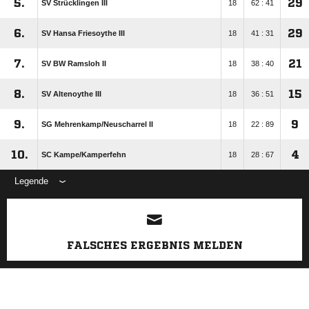
5.
29
SV Strücklingen III
18
62 : 41
6.
29
SV Hansa Friesoythe III
18
41 : 31
7.
21
SV BW Ramsloh II
18
38 : 40
8.
15
SV Altenoythe III
18
36 : 51
9.
9
SG Mehrenkamp/​Neuscharrel II
18
22 : 89
10.
4
SC Kampe/​Kamperfehn
18
28 : 67
Legende
ANZEIGE
FALSCHES ERGEBNIS MELDEN