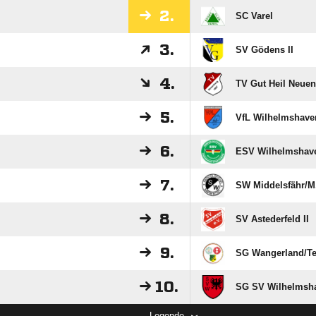
2.
SC Varel
3.
SV Gödens II
4.
TV Gut Heil Neuen
5.
VfL Wilhelmshave
6.
ESV Wilhelmshave
7.
SW Middelsfähr/​M.
8.
SV Astederfeld II
9.
SG Wangerland/​Tet
10.
SG SV Wilhelmshav
Legende