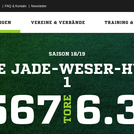
|
FAQ & Kontakt
|
Newsletter
Link
IGEN
VEREINE & VERBÄNDE
TRAINING &
SAISON 18/19
SE JADE-WESER-H
1
567
6.
TORE