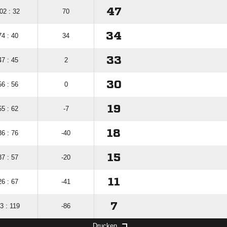
47
02 : 32
70
34
74 : 40
34
33
47 : 45
2
30
56 : 56
0
19
55 : 62
-7
18
36 : 76
-40
15
37 : 57
-20
11
26 : 67
-41
7
3 : 119
-86
Drucken