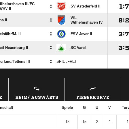
lhelmshaven III/​FC
:

:
SV Astederfeld II
WHV II
VfL
:

:
s II
Wilhelmshaven IV
:

:
sfähr/​M. II
FSV Jever II
:

:
eil Neuenburg II
SC Varel
:
land/​Tettens III
SPIELFREI
ANZEIGE
E
HEIM/ AUSWÄRTS
FIEBERKURVE
nschaft
Spiele
G
U
V
Torv
18
15
2
1
1