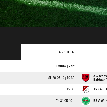
AKTUELL
Datum |
Zeit
SG SV Wi
  |

Ezidxan 

TV Gut H
  |
ESV Wilh