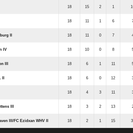
18
15
2
1
1
18
11
1
6
burg II
18
11
0
7
n IV
18
10
0
8
n III
18
6
1
11
 II
18
6
0
12
18
4
3
11
tens III
18
3
2
13
en III/​FC Ezidxan WHV II
18
2
1
15
3