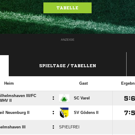
TABELLE
ANZEIGE
SPIELTAGE / TABELLEN
Heim
Gast
Ergebn
lhelmshaven III/​FC
:

:
SC Varel
WHV II
:

:
eil Neuenburg II
SV Gödens II
:
elmshaven III
SPIELFREI