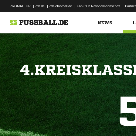
PROMATEUR
|
dfb.de
|
dfb-efootball.de
|
Fan Club Nationalmannschaft
|
Partner
FUSSBALL.DE
NEWS
L
4.KREISKLAS