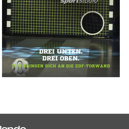
DREI UNTEN.
DREI OBEN.
WIR BRINGEN DICH AN DIE ZDF-TORWAND