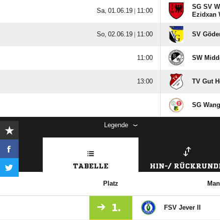
SG SV Wi
  |

Ezidxan 
  |

SV Göden

SW Middel

TV Gut H
SG Wanger
Legende
TABELLE
HIN-/ RÜCKRUND
Platz
Man
1.
FSV Jever II