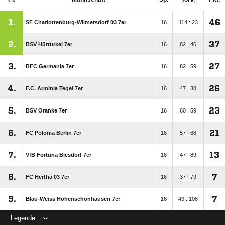
1.
46
SF Charlottenburg-Wilmersdorf 03 7er
16
114 : 23
2.
37
BSV Hürtürkel 7er
16
82 : 46
3.
27
BFC Germania 7er
16
82 : 59
4.
26
F.C. Arminia Tegel 7er
16
47 : 38
5.
23
BSV Oranke 7er
16
60 : 59
6.
21
FC Polonia Berlin 7er
16
57 : 68
7.
13
VfB Fortuna Biesdorf 7er
16
47 : 89
8.
7
FC Hertha 03 7er
16
37 : 79
9.
7
Blau-Weiss Hohenschönhausen 7er
16
43 : 108
Legende