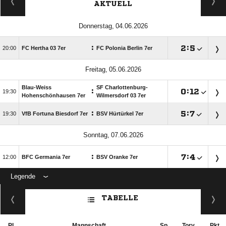
AKTUELL
 
:

:


FC Hertha 03 7er
FC Polonia Berlin 7er
 
Blau-Weiss
SF Charlottenburg-
:

:


Hohenschönhausen 7er
Wilmersdorf 03 7er
:

:


VfB Fortuna Biesdorf 7er
BSV Hürtürkel 7er
 
:

:


BFC Germania 7er
BSV Oranke 7er
Legende
ANZEIGE
TABELLE
Pl.
Mannschaft
Sp.
Torv.
Pkt.