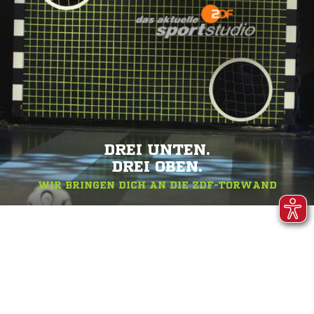
DREI UNTEN.
DREI OBEN.
WIR BRINGEN DICH AN DIE ZDF-TORWAND