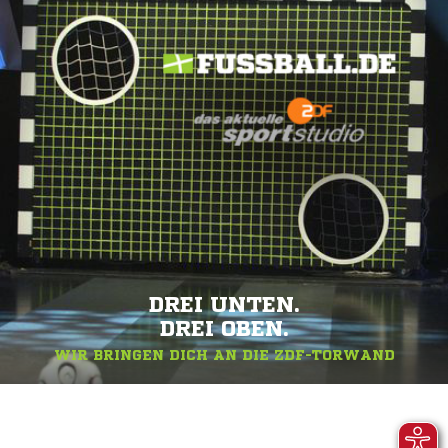
DREI UNTEN.
DREI OBEN.
WIR BRINGEN DICH AN DIE ZDF-TORWAND