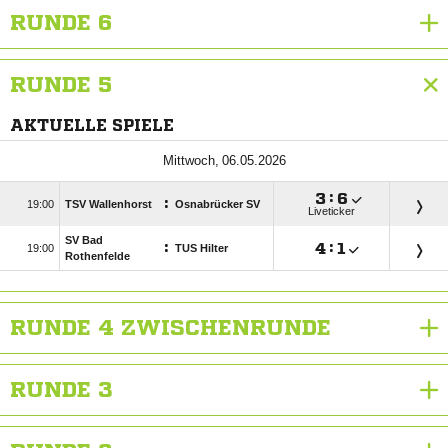
RUNDE 6
RUNDE 5
AKTUELLE SPIELE
 

:

:

TSV Wallenhorst
Osnabrücker SV
Liveticker
SV Bad
:

:


TUS Hilter
Rothenfelde
RUNDE 4 ZWISCHENRUNDE
RUNDE 3