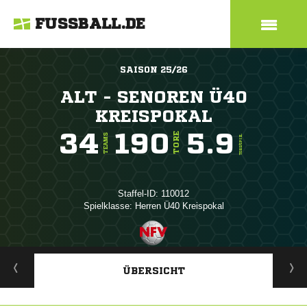
FUSSBALL.DE
SAISON 25/26
ALT - SENOREN Ü40
KREISPOKAL
34
190
5.9
TORE
TEAMS
TORE/SPIEL
Staffel-ID: 110012
Spielklasse: Herren Ü40 Kreispokal
ANZEIGE
ÜBERSICHT