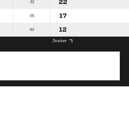
22
-32
17
-55
12
-62
Drucken