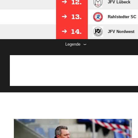
12.
JFV Lübeck
13.
Rahlstedter SC
14.
JFV Nordwest
Legende