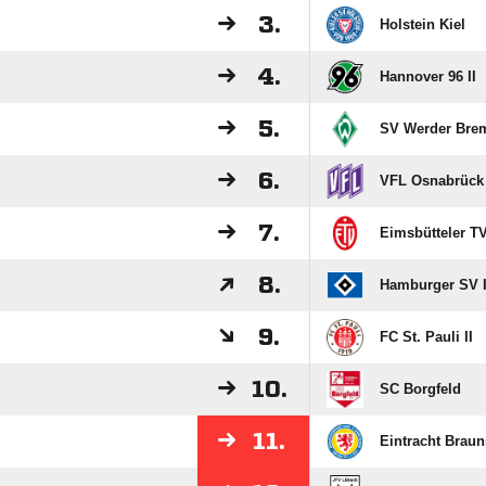
3.
Holstein Kiel
4.
Hannover 96 II
5.
SV Werder Brem
6.
VFL Osnabrück
7.
Eimsbütteler T
8.
Hamburger SV I
9.
FC St. Pauli II
10.
SC Borgfeld
11.
Eintracht Brau