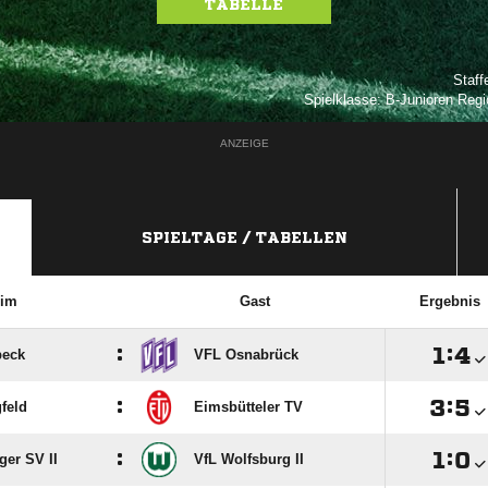
TABELLE
Staff
Spielklasse: B-Junioren Regi
ANZEIGE
SPIELTAGE / TABELLEN
im
Gast
Ergebnis
:

:

beck
VFL Osnabrück
:

:

feld
Eimsbütteler TV
:

:

er SV II
VfL Wolfsburg II