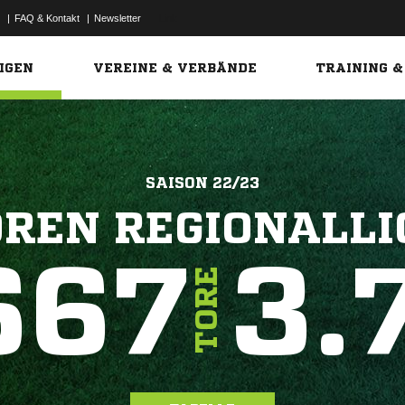
|
FAQ & Kontakt
|
Newsletter
Link
IGEN
VEREINE & VERBÄNDE
TRAINING &
SAISON 22/23
OREN REGIONALLI
667
3.
TORE