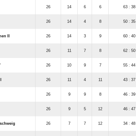
26
14
6
6
63 : 38
26
14
4
8
50 : 35
en II
26
14
3
9
60 : 40
26
11
7
8
62 : 50
V
26
10
9
7
55 : 44
I
26
11
4
11
43 : 37
26
9
9
8
46 : 39
26
9
5
12
46 : 47
nschweig
26
7
7
12
34 : 48