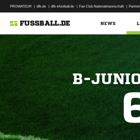
PROMATEUR
|
dfb.de
|
dfb-efootball.de
|
Fan Club Nationalmannschaft
|
Partner
FUSSBALL.DE
NEWS
L
B-JUNI