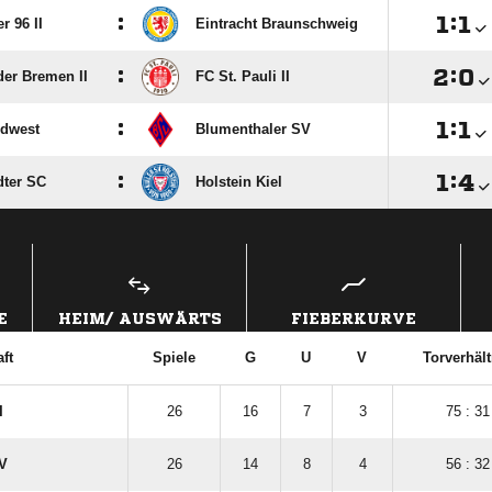
:

:

r 96 II
Eintracht Braunschweig
:

:

er Bremen II
FC St. Pauli II
:

:

rdwest
Blumenthaler SV
:

:

dter SC
Holstein Kiel
ANZEIGE
E
HEIM/ AUSWÄRTS
FIEBERKURVE
ft
Spiele
G
U
V
Torverhält
I
26
16
7
3
75 : 31
V
26
14
8
4
56 : 32