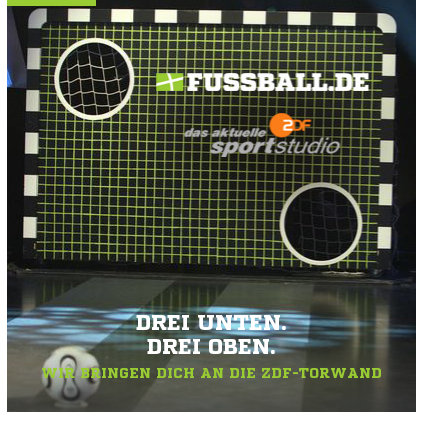
DREI UNTEN.
DREI OBEN.
WIR BRINGEN DICH AN DIE ZDF-TORWAND