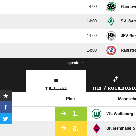

Hannove

SV Werd

JFV No

Rahlste
Legende
TABELLE
HIN-/ RÜCKRUND
Platz
Mannscha
1.
VfL Wolfsburg I
2.
Blumenthaler S