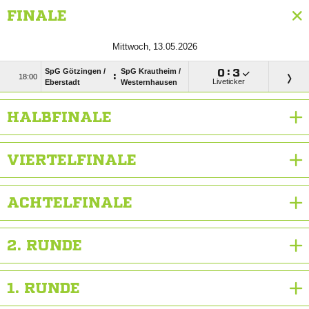
FINALE
 
SpG Götzingen /​
SpG Krautheim /​

:

:

Liveticker
Eberstadt
Westernhausen
HALBFINALE
VIERTELFINALE
ACHTELFINALE
2. RUNDE
1. RUNDE