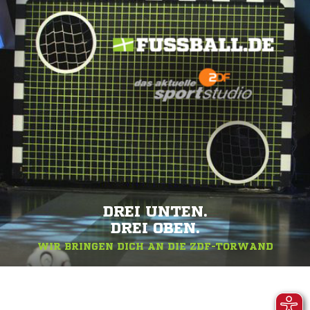
DREI UNTEN.
DREI OBEN.
WIR BRINGEN DICH AN DIE ZDF-TORWAND