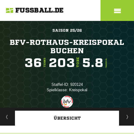
FUSSBALL.DE
SAISON 25/26
BFV-ROTHAUS-KREISPOKAL
BUCHEN
36
203
5.8
TORE
TEAMS
TORE/SPIEL
Staffel-ID: 920124
Spielklasse: Kreispokal
ANZEIGE
ÜBERSICHT