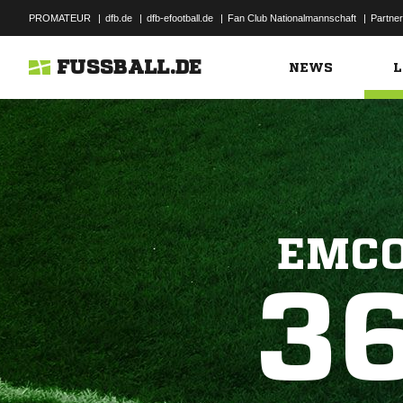
PROMATEUR
|
dfb.de
|
dfb-efootball.de
|
Fan Club Nationalmannschaft
|
Partner
FUSSBALL.DE
NEWS
L
EMCO
3