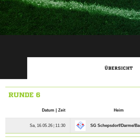
ÜBERSICHT
RUNDE 6
Datum |
Zeit
Heim
  |

SG Schepsdorf/​Darme/​B