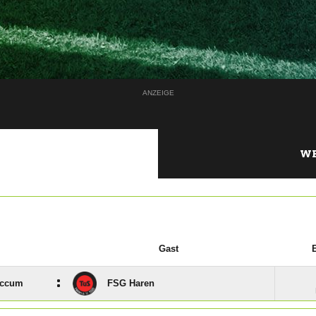
ANZEIGE
WE
Gast
:
accum
FSG Haren