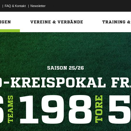
|
FAQ & Kontakt
|
Newsletter
Link
IGEN
VEREINE & VERBÄNDE
TRAINING &
SAISON 25/26
-KREISPOKAL F
6
198
5
TORE
TEAMS