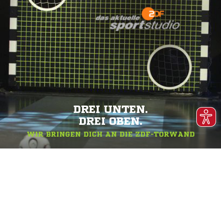
DREI UNTEN.
DREI OBEN.
WIR BRINGEN DICH AN DIE ZDF-TORWAND