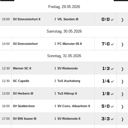
 
:

:


SV Drensteinfurt II
VfL Senden III
 
:

:


SV Drensteinfurt
FC Münster 05 II
 
:

:


Werner SC II
SV Rinkerode
:

:


SC Capelle
TuS Ascheberg
:

:


SV Herbern III
TuS Hiltrup II
:

:


SV Südkirchen
SV Conc. Albachten II
:

:


SV BW Aasee III
SV Rinkerode II