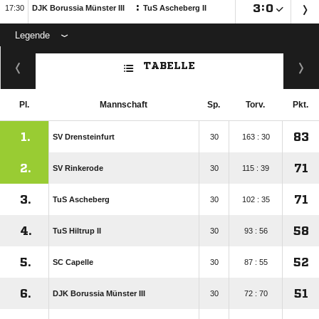
:

:


DJK Borussia Münster III
TuS Ascheberg II
Legende
ANZEIGE
TABELLE
Pl.
Mannschaft
Sp.
Torv.
Pkt.
1.
83
SV Drensteinfurt
30
163 : 30
2.
71
SV Rinkerode
30
115 : 39
3.
71
TuS Ascheberg
30
102 : 35
4.
58
TuS Hiltrup II
30
93 : 56
5.
52
SC Capelle
30
87 : 55
6.
51
DJK Borussia Münster III
30
72 : 70