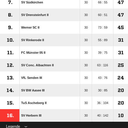
7.
47
SV Südkirchen
30
66 : 55
8.
47
SV Drensteinfurt II
30
60 : 51
9.
45
Werner SC II
30
73 : 59
10.
31
SV Rinkerode II
30
55 : 89
11.
31
FC Münster 05 II
30
39 : 75
12.
25
SV Conc. Albachten II
30
63 : 116
13.
24
VfL Senden III
30
43 : 76
14.
20
SV BW Aasee III
30
30 : 85
15.
20
TuS Ascheberg II
30
36 : 104
16.
10
SV Herbern III
30
40 : 142
Legende