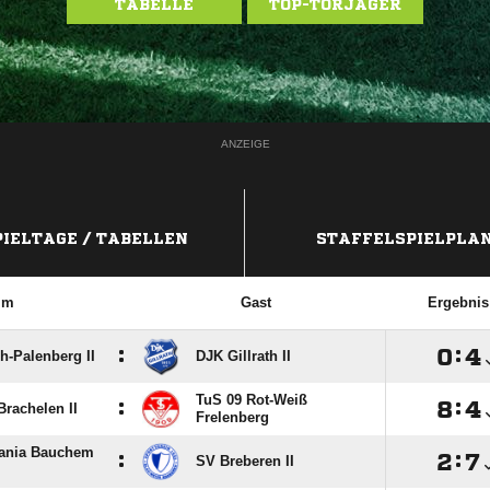
TABELLE
TOP-TORJÄGER
ANZEIGE
PIELTAGE / TABELLEN
STAFFELSPIELPLA
im
Gast
Ergebnis
:

:

h-Palenberg II
DJK Gillrath II
TuS 09 Rot-Weiß
:

:

Brachelen II
Frelenberg
ania Bauchem
:

:

SV Breberen II