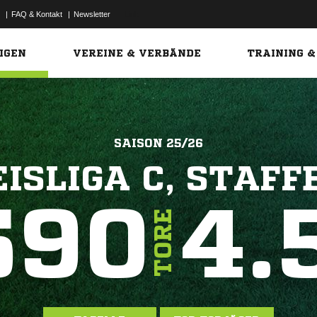
|
FAQ & Kontakt
|
Newsletter
Link
IGEN
VEREINE & VERBÄNDE
TRAINING &
SAISON 25/26
ISLIGA C, STAFF
590
4.
TORE