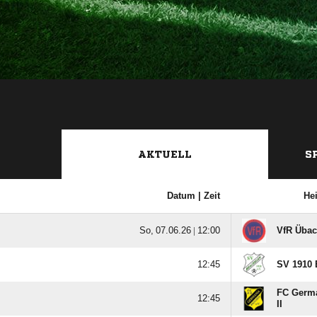
AKTUELL
S
Datum |
Zeit
He
  |

VfR Übac

SV 1910 
FC Germ

II