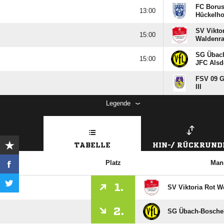
FC Borus

Hückelho
SV Vikto

Waldenrat
SG Übach

JFC Alsd
FSV 09 G
III
Legende
TABELLE
HIN-/ RÜCKRUND
Platz
Man
1.
SV Viktoria Rot We
2.
SG Übach-Boscheln