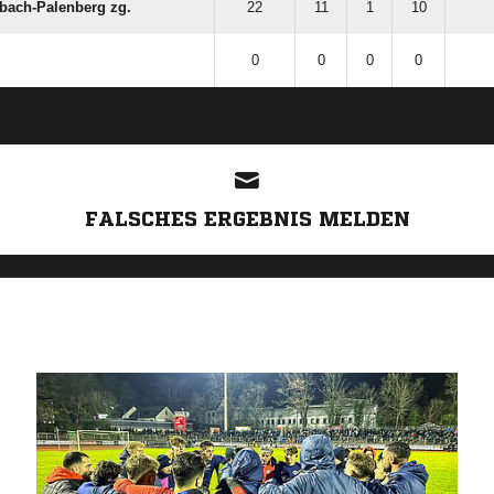
bach-Palenberg zg.
22
11
1
10
0
0
0
0
ANZEIGE
FALSCHES ERGEBNIS MELDEN