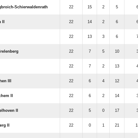
broich-Schierwaldenrath
22
15
2
5
 II
22
14
2
6
22
13
3
6
Frelenberg
22
7
5
10
22
7
2
13
en III
22
6
4
12
hem II
22
6
2
14
lhoven II
22
5
0
17
rg II
22
0
1
21
1