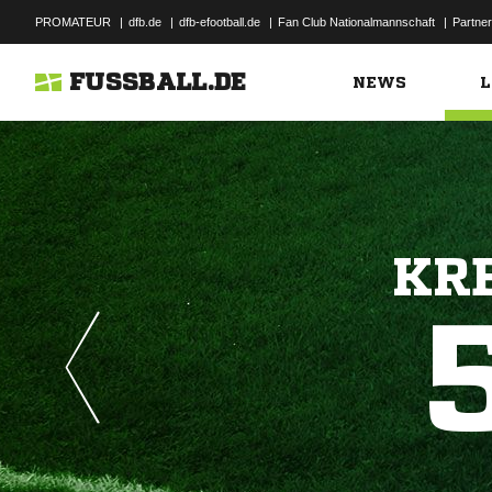
PROMATEUR
|
dfb.de
|
dfb-efootball.de
|
Fan Club Nationalmannschaft
|
Partner
FUSSBALL.DE
NEWS
L
KRE