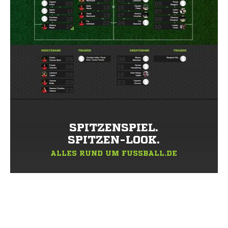
SPITZENSPIEL.
SPITZEN-LOOK.
ALLES RUND UM FUSSBALL.DE