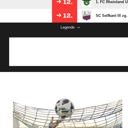
12.
1. FC Rheinland Ü
12.
SC Selfkant III zg.
Legende