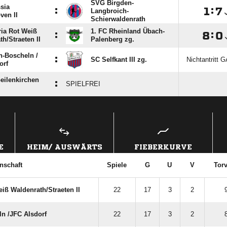
SVG Birgden-
sia
:

:

Langbroich-
ven II
Schierwaldenrath
ria Rot Weiß
1. FC Rheinland Übach-
:

:

h/​Straeten II
Palenberg zg.
-Boscheln /​
:
SC Selfkant III zg.
Nichtantritt 
orf
eilenkirchen
:
SPIELFREI
ANZEIGE
E
HEIM/ AUSWÄRTS
FIEBERKURVE
nschaft
Spiele
G
U
V
Torv
iß Waldenrath/​Straeten II
22
17
3
2
 /​JFC Alsdorf
22
17
3
2