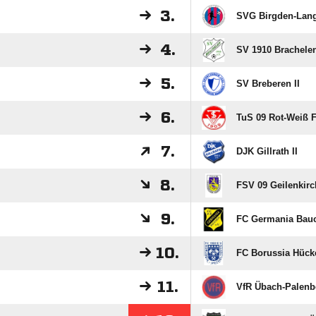
3.
SVG Birgden-Lang
4.
SV 1910 Brachelen
5.
SV Breberen II
6.
TuS 09 Rot-Weiß 
7.
DJK Gillrath II
8.
FSV 09 Geilenkirch
9.
FC Germania Bauc
10.
FC Borussia Hücke
11.
VfR Übach-Palenbe