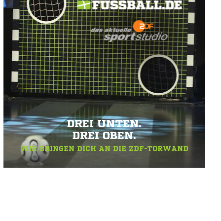
DREI UNTEN.
DREI OBEN.
WIR BRINGEN DICH AN DIE ZDF-TORWAND