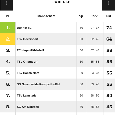
TABELLE
Pl.
Mannschaft
Sp.
Torv.
Pkt.
1.
74
Duhner SC
30
97 : 37
2.
64
TSV Geversdorf
30
92 : 46
3.
56
FC Hagen/​Uthlede II
30
67 : 40
4.
56
TSV Otterndorf
30
55 : 53
5.
55
TSV Hollen-Nord
30
63 : 37
6.
55
SG Neuenwalde/​Krempel/​Holßel
30
63 : 40
7.
50
TSV Lamstedt
30
88 : 50
8.
45
SG Am Dobrock
30
68 : 53