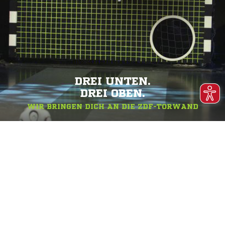
DREI UNTEN.
DREI OBEN.
WIR BRINGEN DICH AN DIE ZDF-TORWAND