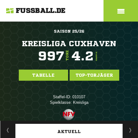
FUSSBALL.DE
SAISON 25/26
KREISLIGA CUXHAVEN
997
4.2
TORE
TORE/SPIEL
TABELLE
TOP-TORJÄGER
Staffel-ID: 010107
Spielklasse: Kreisliga
ANZEIGE
AKTUELL