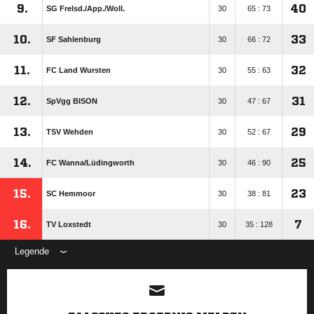
9.
40
SG Frelsd./​App./​Woll.
30
65 : 73
10.
33
SF Sahlenburg
30
66 : 72
11.
32
FC Land Wursten
30
55 : 63
12.
31
SpVgg BISON
30
47 : 67
13.
29
TSV Wehden
30
52 : 67
14.
25
FC Wanna/​Lüdingworth
30
46 : 90
15.
23
SC Hemmoor
30
38 : 81
16.
7
TV Loxstedt
30
35 : 128
Legende
ANZEIGE