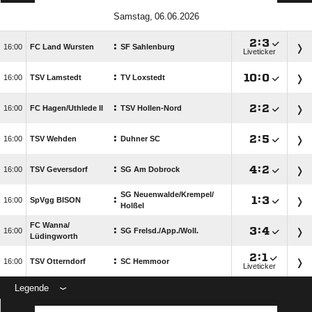
 

:

:

FC Land Wursten
SF Sahlenburg
Liveticker
:

:


TSV Lamstedt
TV Loxstedt
:

:


FC Hagen/​Uthlede II
TSV Hollen-Nord
:

:


TSV Wehden
Duhner SC
:

:


TSV Geversdorf
SG Am Dobrock
SG Neuenwalde/​Krempel/​
:

:


SpVgg BISON
Holßel
FC Wanna/​
:

:


SG Frelsd./​App./​Woll.
Lüdingworth

:

:

TSV Otterndorf
SC Hemmoor
Liveticker
Legende
ANZEIGE