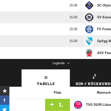

SC Olym

SV Enos

FV Fortu

SpVgg Wa
ASV Feu
Legende
TABELLE
HIN-/ RÜCKRUND
Platz
Mannscha
1.
TSG 91/​09 Lütz