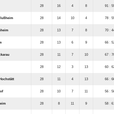
28
16
4
8
91 : 5
ulußheim
28
14
10
4
78 : 5
nheim
28
13
7
8
70 : 4
m
28
13
6
9
66 : 5
ckarau
28
11
7
10
67 : 7
28
12
3
13
60 : 6
Hochstätt
28
11
4
13
66 : 6
of
28
10
7
11
56 : 5
heim
28
8
11
9
58 : 6