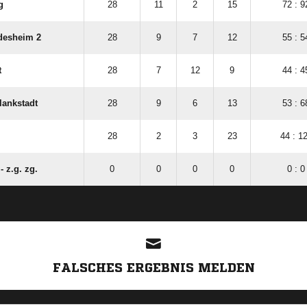
g
28
11
2
15
72 : 9
desheim 2
28
9
7
12
55 : 5
t
28
7
12
9
44 : 4
lankstadt
28
9
6
13
53 : 6
28
2
3
23
44 : 1
- z.g. zg.
0
0
0
0
0 : 0
ANZEIGE
FALSCHES ERGEBNIS MELDEN