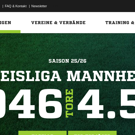
|
FAQ & Kontakt
|
Newsletter
Link
IGEN
VEREINE & VERBÄNDE
TRAINING &
SAISON 25/26
EISLIGA MANNH
946
4.
TORE