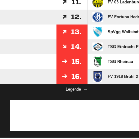
11.
FV 03 Ladenbur
12.
FV Fortuna Hed
13.
SpVgg Wallstad
14.
TSG Eintracht P
15.
TSG Rheinau
16.
FV 1918 Brühl 2 
Legende