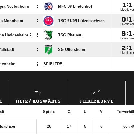

:

:
pia Neulußheim
MFC 08 Lindenhof
Liveticke

:

:
is Mannheim
TSG 91/​09 Lützelsachsen
Liveticke

:

:
na Heddesheim 2
TSG Rheinau
Liveticke

:

:
llstadt
SG Oftersheim
Liveticke
:
denheim
SPIELFREI
ANZEIGE
E
HEIM/ AUSWÄRTS
FIEBERKURVE
ft
Spiele
G
U
V
Torverhäl
elsachsen
28
17
5
6
66 : 4