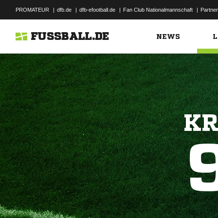
PROMATEUR
|
dfb.de
|
dfb-efootball.de
|
Fan Club Nationalmannschaft
|
Partner
FUSSBALL.DE
NEWS
L
KR