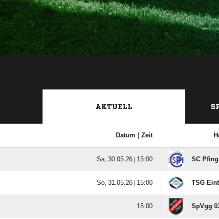
AKTUELL
S
Datum |
Zeit
H
  |

SC Pfing
  |

TSG Eint

SpVgg 03