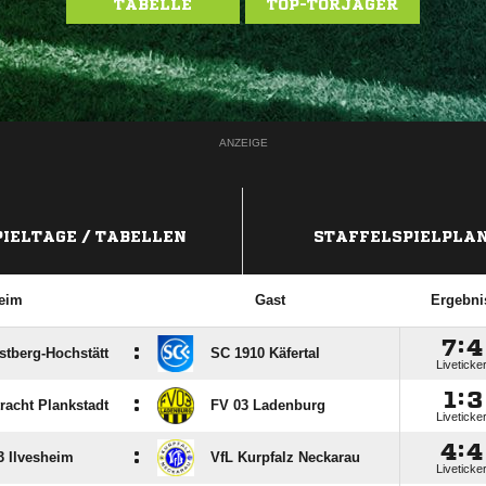
TABELLE
TOP-TORJÄGER
ANZEIGE
PIELTAGE / TABELLEN
STAFFELSPIELPLA
eim
Gast
Ergebni

:

:
stberg-Hochstätt
SC 1910 Käfertal
Liveticke

:

:
racht Plankstadt
FV 03 Ladenburg
Liveticke

:

:
 Ilvesheim
VfL Kurpfalz Neckarau
Liveticke