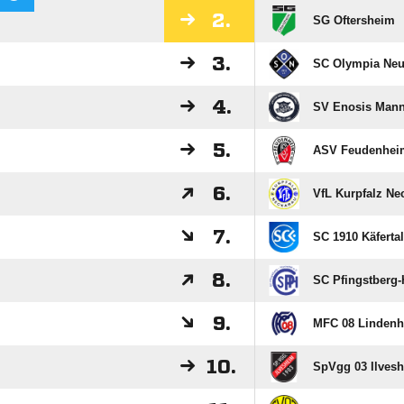
2.
SG Oftersheim
3.
SC Olympia Ne
4.
SV Enosis Man
5.
ASV Feudenhei
6.
VfL Kurpfalz Ne
7.
SC 1910 Käfertal
8.
SC Pfingstberg-
9.
MFC 08 Lindenh
10.
SpVgg 03 Ilves