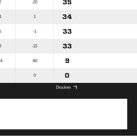
35
2
-20
34
4
1
33
5
-1
33
8
-15
9
24
-80
0
0
Drucken