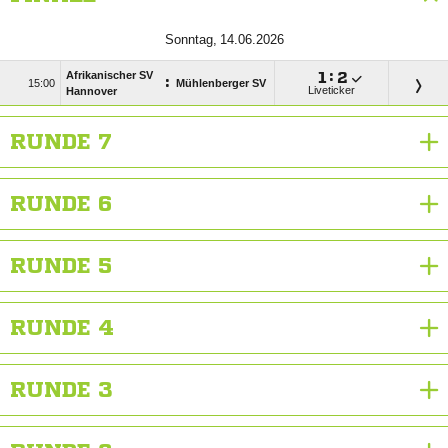
 
Afrikanischer SV

:

:

Mühlenberger SV
Liveticker
Hannover
RUNDE 7
RUNDE 6
RUNDE 5
RUNDE 4
RUNDE 3