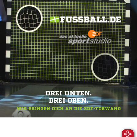
DREI UNTEN.
DREI OBEN.
WIR BRINGEN DICH AN DIE ZDF-TORWAND