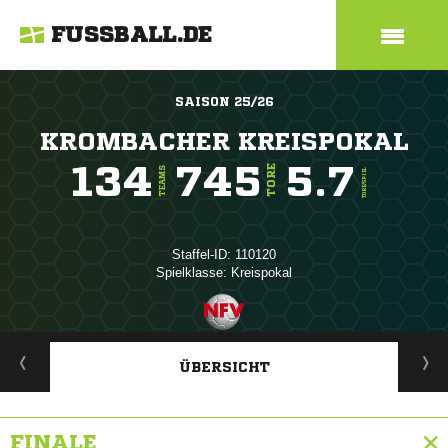
FUSSBALL.DE
SAISON 25/26
KROMBACHER KREISPOKAL
134
745
5.7
TORE
TEAMS
TORE/SPIEL
Staffel-ID: 110120
Spielklasse: Kreispokal
ANZEIGE
ÜBERSICHT
FINALE