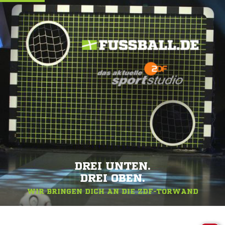
DREI UNTEN.
DREI OBEN.
WIR BRINGEN DICH AN DIE ZDF-TORWAND