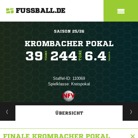
FUSSBALL.DE
SAISON 25/26
KROMBACHER POKAL
39
244
6.4
TORE
TEAMS
TORE/SPIEL
Staffel-ID: 110069
Spielklasse: Kreispokal
ANZEIGE
ÜBERSICHT
FINALE KROMBACHER POKAL