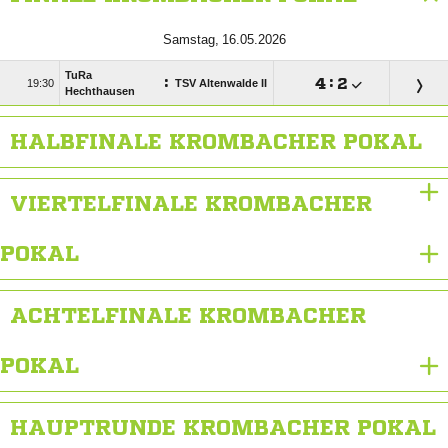
 
TuRa
:

:


TSV Altenwalde II
Hechthausen
HALBFINALE KROMBACHER POKAL
VIERTELFINALE KROMBACHER
POKAL
ACHTELFINALE KROMBACHER
POKAL
HAUPTRUNDE KROMBACHER POKAL