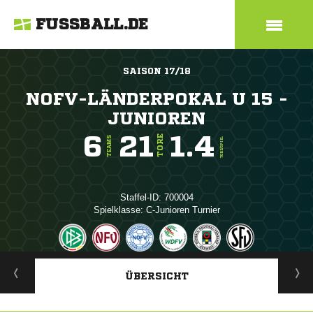
FUSSBALL.DE
SAISON 17/18
NOFV-LÄNDERPOKAL U 15 -
JUNIOREN
6
21
1.4
TORE
TEAMS
TORE/SPIEL
Staffel-ID: 700004
Spielklasse: C-Junioren Turnier
ANZEIGE
ÜBERSICHT