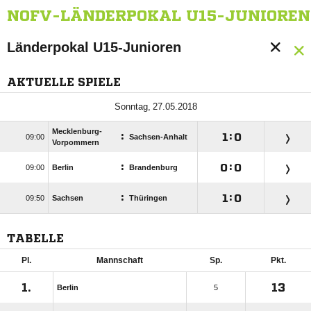
NOFV-LÄNDERPOKAL U15-JUNIOREN
Länderpokal U15-Junioren
AKTUELLE SPIELE
 
Mecklenburg-
:

:


Sachsen-Anhalt
Vorpommern
:

:


Berlin
Brandenburg
:

:


Sachsen
Thüringen
TABELLE
Pl.
Mannschaft
Sp.
Pkt.
1.
13
Berlin
5