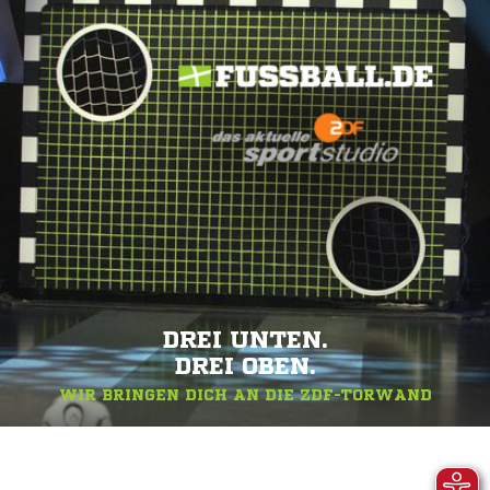
DREI UNTEN.
DREI OBEN.
WIR BRINGEN DICH AN DIE ZDF-TORWAND