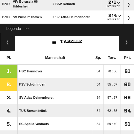
VfV Borussia 06

:

:

BSV Rehden
Liveticker
Hildesheim

:

:

SV Wilhelmshaven
SV Atlas Delmenhorst
Liveticker
Legende
ANZEIGE
TABELLE
Pl.
Mannschaft
Sp.
Torv.
Pkt.
1.
61
HSC Hannover
34
70 : 50
2.
60
FSV Schöningen
34
55 : 37
3.
59
SV Atlas Delmenhorst
34
57 : 37
4.
54
TUS Bersenbrück
34
62 : 65
5.
51
SC Spelle-Venhaus
34
59 : 49