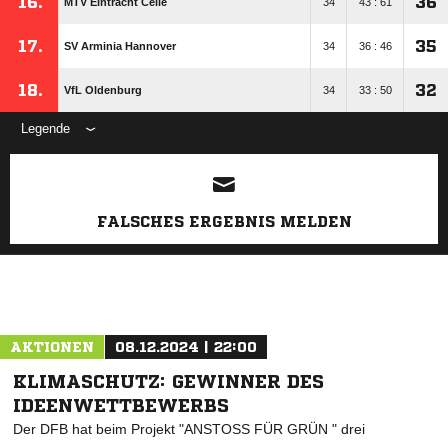
16.
36
MTV Eintracht Celle
34
43 : 61
17.
35
SV Arminia Hannover
34
36 : 46
18.
32
VfL Oldenburg
34
33 : 50
Legende
ANZEIGE
FALSCHES ERGEBNIS MELDEN
AKTIONEN
08.12.2024 | 22:00
KLIMASCHUTZ: GEWINNER DES
IDEENWETTBEWERBS
Der DFB hat beim Projekt "ANSTOSS FÜR GRÜN " drei