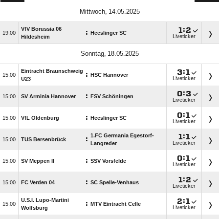
 
VfV Borussia 06

:

:

Heeslinger SC
Liveticker
Hildesheim
 
Eintracht Braunschweig

:

:

HSC Hannover
Liveticker
U23

:

:

SV Arminia Hannover
FSV Schöningen
Liveticker

:

:

VfL Oldenburg
Heeslinger SC
Liveticker
1.FC Germania Egestorf-

:

:

TUS Bersenbrück
Liveticker
Langreder

:

:

SV Meppen II
SSV Vorsfelde
Liveticker

:

:

FC Verden 04
SC Spelle-Venhaus
Liveticker
U.S.I. Lupo-Martini

:

:

MTV Eintracht Celle
Liveticker
Wolfsburg