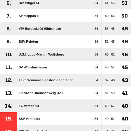
6.
51
Heeslinger SC
34
64 : 55
7.
50
SV Meppen II
34
50 : 53
8.
49
VfV Borussia 06 Hildesheim
34
55 : 45
9.
49
BSV Rehden
34
51 : 45
10.
45
U.S.I. Lupo-Martini Wolfsburg
34
60 : 62
11.
45
SV Wilhelmshaven
34
46 : 51
12.
43
1.FC Germania Egestorf-Langreder
34
32 : 40
13.
41
Eintracht Braunschweig U23
34
51 : 59
14.
40
FC Verden 04
34
60 : 67
15.
40
SSV Vorsfelde
34
40 : 52