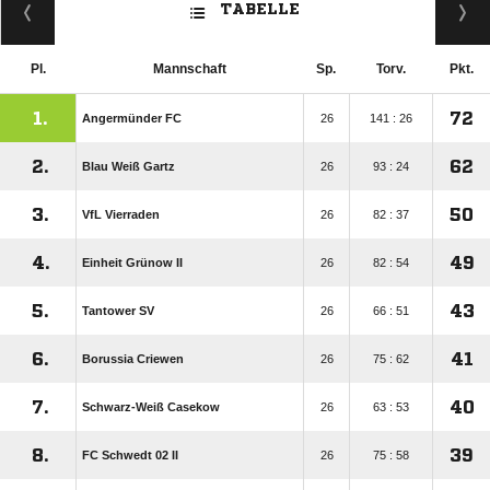
TABELLE
Pl.
Mannschaft
Sp.
Torv.
Pkt.
1.
72
Angermünder FC
26
141 : 26
2.
62
Blau Weiß Gartz
26
93 : 24
3.
50
VfL Vierraden
26
82 : 37
4.
49
Einheit Grünow II
26
82 : 54
5.
43
Tantower SV
26
66 : 51
6.
41
Borussia Criewen
26
75 : 62
7.
40
Schwarz-Weiß Casekow
26
63 : 53
8.
39
FC Schwedt 02 II
26
75 : 58