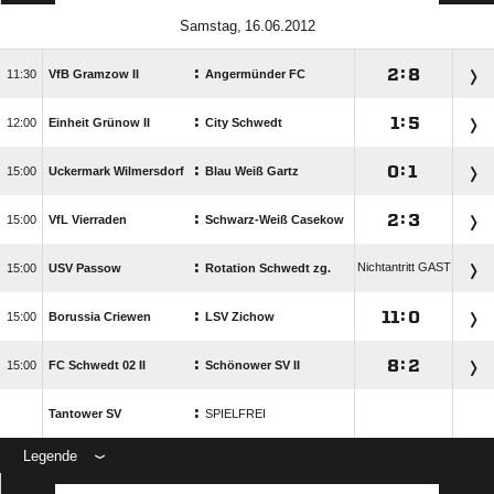
 
:

:


VfB Gramzow II
Angermünder FC
:

:


Einheit Grünow II
City Schwedt
:

:


Uckermark Wilmersdorf
Blau Weiß Gartz
:

:


VfL Vierraden
Schwarz-Weiß Casekow
:
Nichtantritt GAST

USV Passow
Rotation Schwedt zg.
:

:


Borussia Criewen
LSV Zichow
:

:


FC Schwedt 02 II
Schönower SV II
:
Tantower SV
SPIELFREI
Legende
ANZEIGE