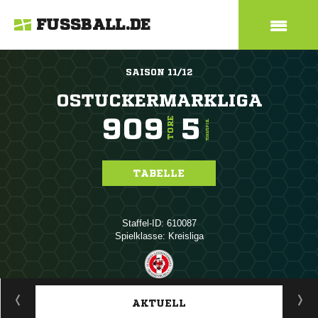
FUSSBALL.DE
SAISON 11/12
OSTUCKERMARKLIGA
909
5
TORE
TORE/SPIEL
TABELLE
Staffel-ID: 610087
Spielklasse: Kreisliga
ANZEIGE
AKTUELL