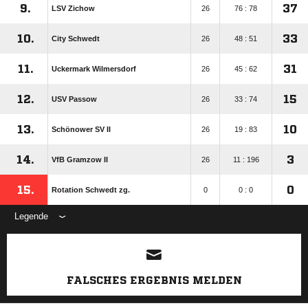
9.
37
LSV Zichow
26
76 : 78
10.
33
City Schwedt
26
48 : 51
11.
31
Uckermark Wilmersdorf
26
45 : 62
12.
15
USV Passow
26
33 : 74
13.
10
Schönower SV II
26
19 : 83
14.
3
VfB Gramzow II
26
11 : 196
15.
0
Rotation Schwedt zg.
0
0 : 0
Legende
ANZEIGE
FALSCHES ERGEBNIS MELDEN