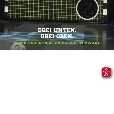
DREI UNTEN.
DREI OBEN.
WIR BRINGEN DICH AN DIE ZDF-TORWAND