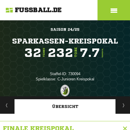
FUSSBALL.DE
SAISON 24/25
SPARKASSEN-KREISPOKAL
32
232
7.7
TORE
TEAMS
TORE/SPIEL
Staffel-ID: 730094
Spielklasse: C-Junioren Kreispokal
ANZEIGE
ÜBERSICHT
FINALE KREISPOKAL