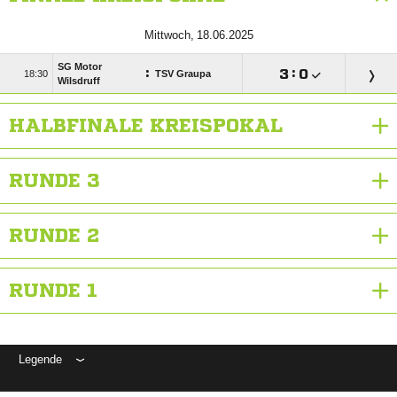
 
SG Motor
:

:


TSV Graupa
Wilsdruff
HALBFINALE KREISPOKAL
RUNDE 3
RUNDE 2
RUNDE 1
Legende