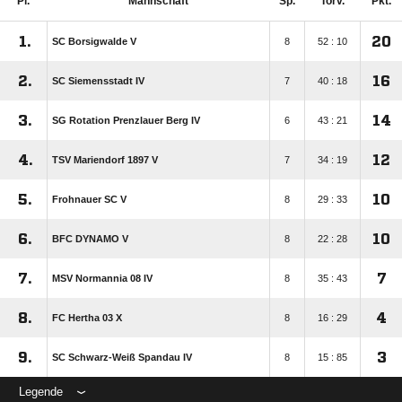
Pl.
Mannschaft
Sp.
Torv.
Pkt.
1.
20
SC Borsigwalde V
8
52 : 10
2.
16
SC Siemensstadt IV
7
40 : 18
3.
14
SG Rotation Prenzlauer Berg IV
6
43 : 21
4.
12
TSV Mariendorf 1897 V
7
34 : 19
5.
10
Frohnauer SC V
8
29 : 33
6.
10
BFC DYNAMO V
8
22 : 28
7.
7
MSV Normannia 08 IV
8
35 : 43
8.
4
FC Hertha 03 X
8
16 : 29
9.
3
SC Schwarz-Weiß Spandau IV
8
15 : 85
Legende