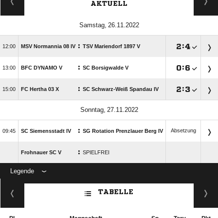
AKTUELL
 
:

:


MSV Normannia 08 IV
TSV Mariendorf 1897 V
:

:


BFC DYNAMO V
SC Borsigwalde V
:

:


FC Hertha 03 X
SC Schwarz-Weiß Spandau IV
 
:
Absetzung

SC Siemensstadt IV
SG Rotation Prenzlauer Berg IV
:
Frohnauer SC V
SPIELFREI
Legende
ANZEIGE
TABELLE