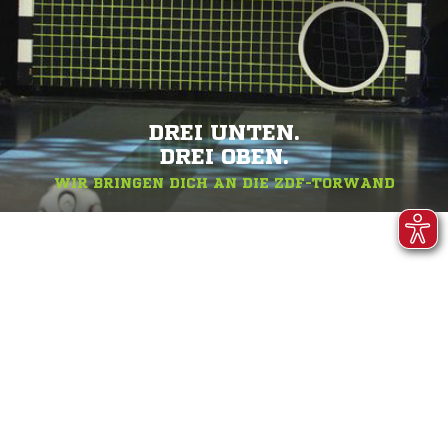
DREI UNTEN.
DREI OBEN.
WIR BRINGEN DICH AN DIE ZDF-TORWAND