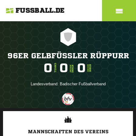
FUSSBALL.DE
96ER GELBFÜSSLER RÜPPURR
0
0
0
TEAMS
INNEN
SENIOREN
INNEN
JUNIOREN
Landesverband:
Badischer Fußballverband
ANZEIGE
MANNSCHAFTEN DES VEREINS