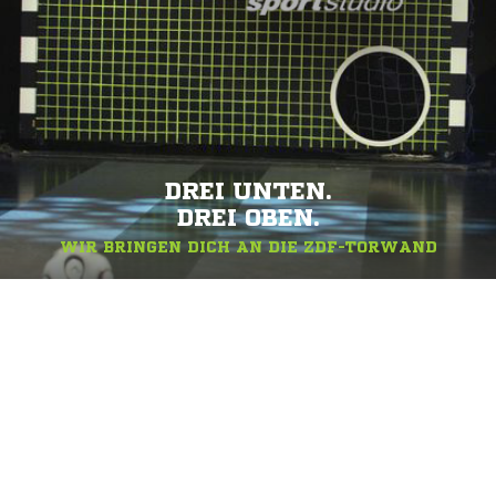
DREI UNTEN.
DREI OBEN.
WIR BRINGEN DICH AN DIE ZDF-TORWAND