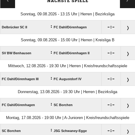
NÄCHSTE SPIELE
Sonntag, 09.08.2026 - 13:15 Uhr | Herren | Bezirksliga
:

:

Delbrücker SC II
FC Dahl/​Dörenhagen
Sonntag, 09.08.2026 - 15:00 Uhr | Herren | Kreisliga B
:

:

SV BW Benhausen
FC Dahl/​Dörenhagen II
Mittwoch, 12.08.2026 - 19:30 Uhr | Herren | Kreisfreundschaftsspiele
:

:

FC Dahl/​Dörenhagen III
FC Augustdorf IV
Donnerstag, 13.08.2026 - 19:30 Uhr | Herren | Bezirksliga
:

:

FC Dahl/​Dörenhagen
SC Borchen
Montag, 17.08.2026 - 19:00 Uhr | A-Junioren | Kreisfreundschaftsspiele
:

:

SC Borchen
JSG Schwaney-Egge