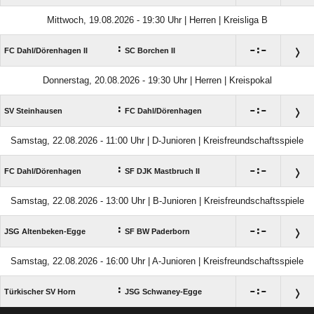
Mittwoch, 19.08.2026 - 19:30 Uhr | Herren | Kreisliga B
:

:

FC Dahl/​Dörenhagen II
SC Borchen II
Donnerstag, 20.08.2026 - 19:30 Uhr | Herren | Kreispokal
:

:

SV Steinhausen
FC Dahl/​Dörenhagen
Samstag, 22.08.2026 - 11:00 Uhr | D-Junioren | Kreisfreundschaftsspiele
:

:

FC Dahl/​Dörenhagen
SF DJK Mastbruch II
Samstag, 22.08.2026 - 13:00 Uhr | B-Junioren | Kreisfreundschaftsspiele
:

:

JSG Altenbeken-Egge
SF BW Paderborn
Samstag, 22.08.2026 - 16:00 Uhr | A-Junioren | Kreisfreundschaftsspiele
:

:

Türkischer SV Horn
JSG Schwaney-Egge