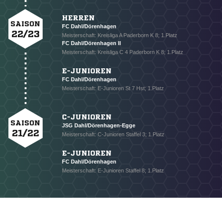
HERREN
SAISON
FC Dahl/Dörenhagen
22/23
Meisterschaft: Kreisliga A Paderborn K 8; 1.Platz
FC Dahl/Dörenhagen II
Meisterschaft: Kreisliga C 4 Paderborn K 8; 1.Platz
E-JUNIOREN
FC Dahl/Dörenhagen
Meisterschaft: E-Junioren St 7 Hst; 1.Platz
NACHRICHT SENDEN
* Pflichtfelder
C-JUNIOREN
SAISON
JSG Dahl/Dörenhagen-Egge
21/22
Meisterschaft: C-Junioren Staffel 3; 1.Platz
E-JUNIOREN
FC Dahl/Dörenhagen
Meisterschaft: E-Junioren Staffel 8; 1.Platz