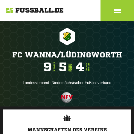
FUSSBALL.DE
FC WANNA/LÜDINGWORTH
9
5
4
TEAMS
INNEN
SENIOREN
INNEN
JUNIOREN
Landesverband:
Niedersächsischer Fußballverband
ANZEIGE
MANNSCHAFTEN DES VEREINS