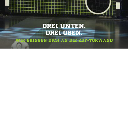
DREI UNTEN.
DREI OBEN.
WIR BRINGEN DICH AN DIE ZDF-TORWAND