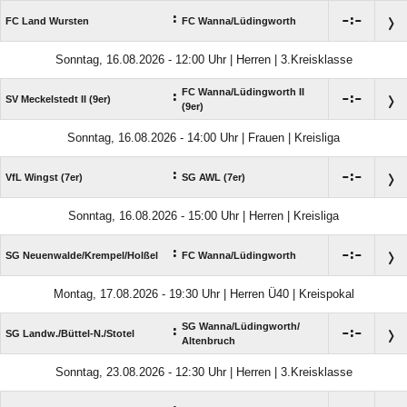
:

:

FC Land Wursten
FC Wanna/​Lüdingworth
Sonntag, 16.08.2026 - 12:00 Uhr | Herren | 3.Kreisklasse
FC Wanna/​Lüdingworth II
:

:

SV Meckelstedt II (9er)
(9er)
Sonntag, 16.08.2026 - 14:00 Uhr | Frauen | Kreisliga
:

:

VfL Wingst (7er)
SG AWL (7er)
Sonntag, 16.08.2026 - 15:00 Uhr | Herren | Kreisliga
:

:

SG Neuenwalde/​Krempel/​Holßel
FC Wanna/​Lüdingworth
Montag, 17.08.2026 - 19:30 Uhr | Herren Ü40 | Kreispokal
SG Wanna/​Lüdingworth/​
:

:

SG Landw./​Büttel-N./​Stotel
Altenbruch
Sonntag, 23.08.2026 - 12:30 Uhr | Herren | 3.Kreisklasse