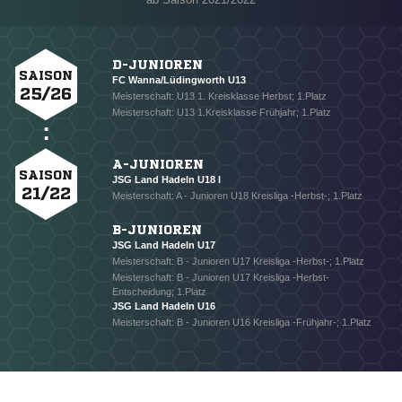
D-JUNIOREN
SAISON
FC Wanna/Lüdingworth U13
25/26
Meisterschaft: U13 1. Kreisklasse Herbst; 1.Platz
Meisterschaft: U13 1.Kreisklasse Frühjahr; 1.Platz
A-JUNIOREN
SAISON
JSG Land Hadeln U18 I
21/22
Meisterschaft: A - Junioren U18 Kreisliga -Herbst-; 1.Platz
B-JUNIOREN
JSG Land Hadeln U17
Meisterschaft: B - Junioren U17 Kreisliga -Herbst-; 1.Platz
Meisterschaft: B - Junioren U17 Kreisliga -Herbst-
Entscheidung; 1.Platz
JSG Land Hadeln U16
Meisterschaft: B - Junioren U16 Kreisliga -Frühjahr-; 1.Platz