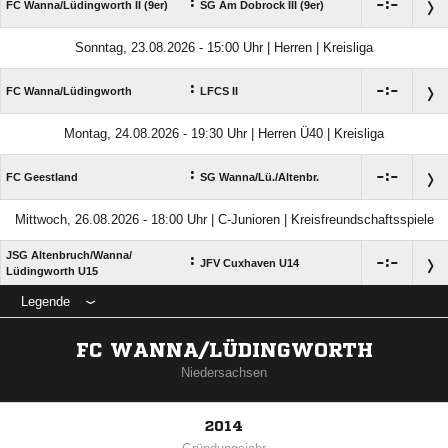
:

:

FC Wanna/​Lüdingworth II (9er)
SG Am Dobrock III (9er)
Sonntag, 23.08.2026 - 15:00 Uhr | Herren | Kreisliga
:

:

FC Wanna/​Lüdingworth
LFCS II
Montag, 24.08.2026 - 19:30 Uhr | Herren Ü40 | Kreisliga
:

:

FC Geestland
SG Wanna/​Lü./​Altenbr.
Mittwoch, 26.08.2026 - 18:00 Uhr | C-Junioren | Kreisfreundschaftsspiele
JSG Altenbruch/​Wanna/​
:

:

JFV Cuxhaven U14
Lüdingworth U15
Legende
FC WANNA/LÜDINGWORTH
Niedersachsen
2014