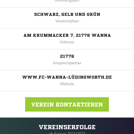
Gründungsjahr
SCHWARZ, GELB UND GRÜN
Vereinsfarben
AM KRUMMACKER 7, 21776 WANNA
Adresse
21776
Ansprechpartner
WWW.FC-WANNA-LÜDINGWORTH.DE
Website
VEREIN KONTAKTIEREN
VEREINSERFOLGE
Nachricht an FC Wanna/Lüdingworth
ab Saison 2021/2022