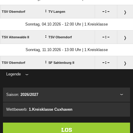
:

:

TSV Oberndorf
TV Langen
Sonntag, 04.10.2026 - 12:00 Uhr | 1.Kreisklasse
:

:

TSV Altenwalde II
TSV Oberndorf
Sonntag, 11.10.2026 - 13:00 Uhr | 1.Kreisklasse
:

:

TSV Oberndorf
SF Sahlenburg II
Legende
ANZEIGE
Saison:
2026/2027
Wettbewerb:
1.Kreisklasse Cuxhaven
LOS