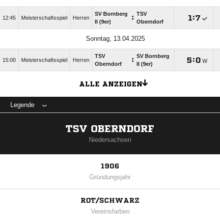
SV Bornberg
TSV
:

:

12:45
Meisterschaftsspiel
Herren
II (9er)
Oberndorf
Sonntag, 13.04.2025
TSV
SV Bornberg
:

:

15:00
Meisterschaftsspiel
Herren
W
Oberndorf
II (9er)
ALLE ANZEIGEN
Legende
TSV OBERNDORF
Niedersachsen
1906
Gründungsjahr
ROT/SCHWARZ
Vereinsfarben