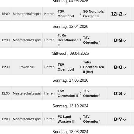
Sonntag, 04.05.2025
TSV
SG Nordholz/​
:

:

15:00
Meisterschaftsspiel
Herren
Oberndorf
Oxstedt III
Sonntag, 12.04.2026
TuRa
TSV
:

:

12:30
Meisterschaftsspiel
Herren
Hechthausen
Oberndorf
II
Mittwoch, 09.04.2025
TuRa
TSV
:

:

19:30
Pokalspiel
Herren
Hechthausen
Oberndorf
II (9er)
Sonntag, 17.05.2026
TSV
TSV
:

:

12:30
Meisterschaftsspiel
Herren
Geversdorf II
Oberndorf
Sonntag, 13.10.2024
FC Land
TSV
:

:

13:00
Meisterschaftsspiel
Herren
Wursten III
Oberndorf
Sonntag, 18.08.2024