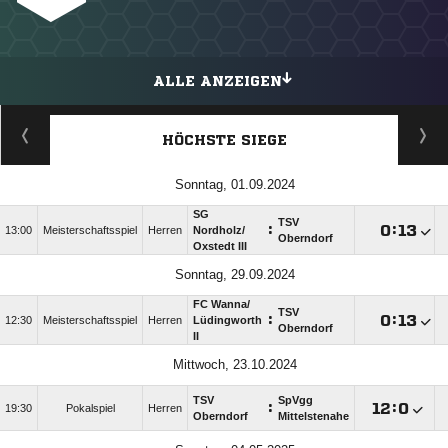
ALLE ANZEIGEN
HÖCHSTE SIEGE
Sonntag, 01.09.2024
SG
TSV
:

:

13:00
Meisterschaftsspiel
Herren
Nordholz/​
Oberndorf
Oxstedt III
Sonntag, 29.09.2024
FC Wanna/​
TSV
:

:

12:30
Meisterschaftsspiel
Herren
Lüdingworth
Oberndorf
II
Mittwoch, 23.10.2024
TSV
SpVgg
:

:

19:30
Pokalspiel
Herren
Oberndorf
Mittelstenahe