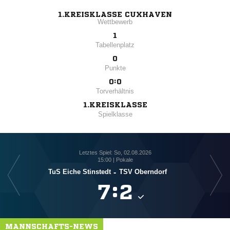
1.KREISKLASSE CUXHAVEN
Wettbewerb
1
Tabellenplatz
0
Punkte
0:0
Torverhältnis
1.KREISKLASSE
Spielklasse
Letztes Spiel: So, 02.08.2026
15:00 | Pokale
TuS Eiche Stinstedt
-
TSV Oberndorf

:

MANNSCHAFTS-NEWS