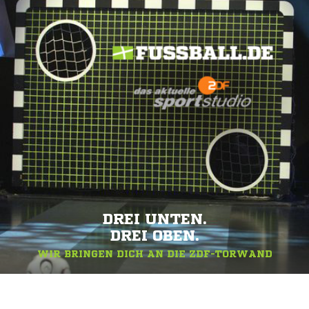
DREI UNTEN.
DREI OBEN.
WIR BRINGEN DICH AN DIE ZDF-TORWAND