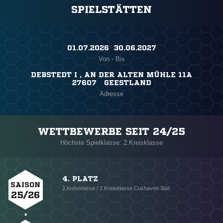
SPIELSTÄTTEN
01.07.2026 ​ 30.06.2027
Von - Bis
DEBSTEDT I , AN DER ALTEN MÜHLE 11A
27607 GEESTLAND
Adresse
WETTBEWERBE SEIT 24/25
Höchste Spielklasse: 2.Kreisklasse
4. PLATZ
SAISON
2.Kreisklasse / 2.Kreisklasse Cuxhaven Süd
25/26