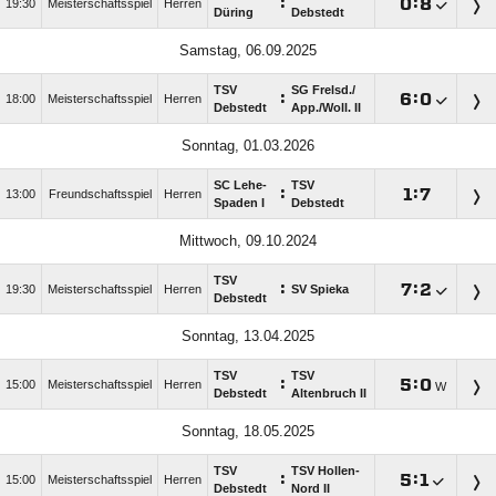
:

:

19:30
Meisterschaftsspiel
Herren
Düring
Debstedt
Samstag, 06.09.2025
TSV
SG Frelsd./​
:

:

18:00
Meisterschaftsspiel
Herren
Debstedt
App./​Woll. II
Sonntag, 01.03.2026
SC Lehe-
TSV
:

:

13:00
Freundschaftsspiel
Herren
Spaden I
Debstedt
Mittwoch, 09.10.2024
TSV
:

:

19:30
Meisterschaftsspiel
Herren
SV Spieka
Debstedt
Sonntag, 13.04.2025
TSV
TSV
:

:

15:00
Meisterschaftsspiel
Herren
W
Debstedt
Altenbruch II
Sonntag, 18.05.2025
TSV
TSV Hollen-
:

:

15:00
Meisterschaftsspiel
Herren
Debstedt
Nord II