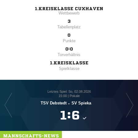
1.KREISKLASSE CUXHAVEN
Wettbewerb
3
Tabellenplatz
0
Punkte
0:0
Torverhältnis
1.KREISKLASSE
Spielklasse
Letztes Spiel: So, 02.08.2026
15:00 | Pokale
TSV Debstedt
-
SV Spieka

:

MANNSCHAFTS-NEWS