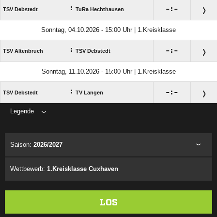
:

:

TSV Debstedt
TuRa Hechthausen
Sonntag, 04.10.2026 - 15:00 Uhr | 1.Kreisklasse
:

:

TSV Altenbruch
TSV Debstedt
Sonntag, 11.10.2026 - 15:00 Uhr | 1.Kreisklasse
:

:

TSV Debstedt
TV Langen
Legende
ANZEIGE
Saison:
2026/2027
Wettbewerb:
1.Kreisklasse Cuxhaven
LOS