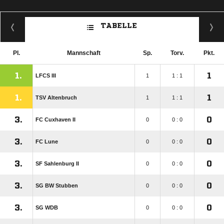
TABELLE
Pl.
Mannschaft
Sp.
Torv.
Pkt.
1.
1
LFCS III
1
1 : 1
1.
1
TSV Altenbruch
1
1 : 1
3.
0
FC Cuxhaven II
0
0 : 0
3.
0
FC Lune
0
0 : 0
3.
0
SF Sahlenburg II
0
0 : 0
3.
0
SG BW Stubben
0
0 : 0
3.
0
SG WDB
0
0 : 0