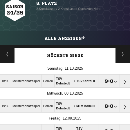
8. PLATZ
SAISON
2.Kreisklasse / 2.Kreisklasse Cuxhaven Nord
24/25
ALLE ANZEIGEN
HÖCHSTE SIEGE
Samstag, 11.10.2025
TSV
:

:

18:00
Meisterschaftsspiel
Herren
TSV Stotel II
Debstedt
Mittwoch, 08.10.2025
TSV
:

:

19:30
Meisterschaftsspiel
Herren
MTV Bokel II
Debstedt
Freitag, 12.09.2025
TSV
TSV