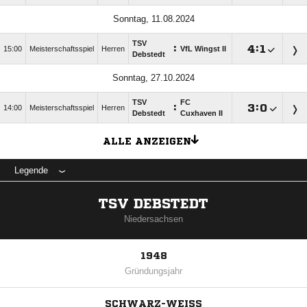
Sonntag, 11.08.2024
TSV
:

:

15:00
Meisterschaftsspiel
Herren
VfL Wingst II
Debstedt
Sonntag, 27.10.2024
TSV
FC
:

:

14:00
Meisterschaftsspiel
Herren
Debstedt
Cuxhaven II
ALLE ANZEIGEN
Legende
TSV DEBSTEDT
Niedersachsen
1948
Gründungsjahr
SCHWARZ-WEISS