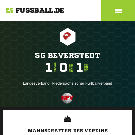
FUSSBALL.DE
SG BEVERSTEDT
1
0
1
TEAMS
INNEN
SENIOREN
INNEN
JUNIOREN
Landesverband:
Niedersächsischer Fußballverband
ANZEIGE
MANNSCHAFTEN DES VEREINS