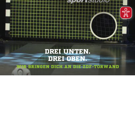
DREI UNTEN.
DREI OBEN.
WIR BRINGEN DICH AN DIE ZDF-TORWAND