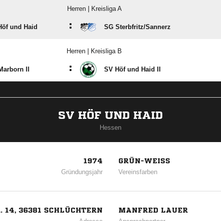
Herren | Kreisliga A
:
Höf und Haid
SG Sterbfritz/​Sannerz
Herren | Kreisliga B
:
arborn II
SV Höf und Haid II
SV HÖF UND HAID
Hessen
1974
GRÜN-WEISS
Gründungsjahr
Vereinsfarben
 14, 36381 SCHLÜCHTERN
MANFRED LAUER