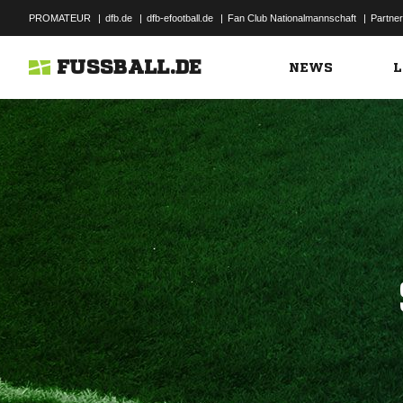
PROMATEUR
|
dfb.de
|
dfb-efootball.de
|
Fan Club Nationalmannschaft
|
Partner
FUSSBALL.DE
NEWS
L