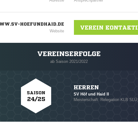
Adresse
Ansprechpartner
WW.SV-HOEFUNDHAID.DE
VEREIN KONTAKT
Website
VEREINSERFOLGE
ab Saison 2021/2022
HERREN
SAISON
SV Höf und Haid II
24/25
Meisterschaft: Relegation KLB SLÜ;
NACHRICHT SENDE
* Pflichtfelder