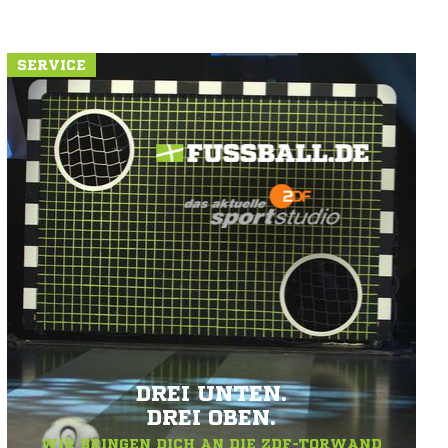
SERVICE
DREI UNTEN.
DREI OBEN.
WIR BRINGEN DICH AN DIE ZDF-TORWAND