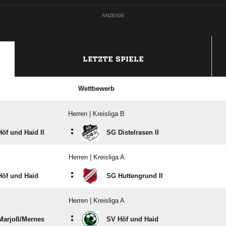
ANZEIGE
LETZTE SPIELE
Wettbewerb
Herren | Kreisliga B
:
öf und Haid II
SG Distelrasen II
Herren | Kreisliga A
:
Höf und Haid
SG Huttengrund II
Herren | Kreisliga A
:
Marjoß/​Mernes
SV Höf und Haid