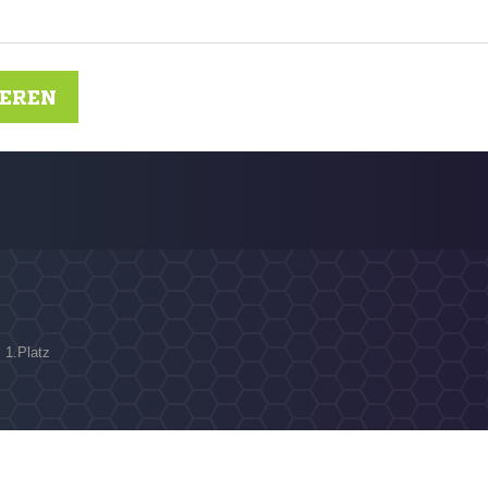
IEREN
 1.Platz
N