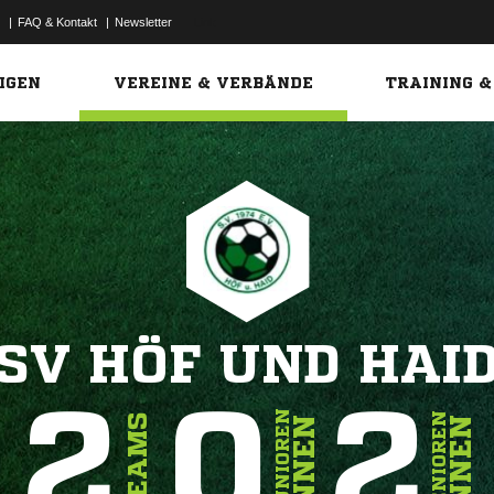
|
FAQ & Kontakt
|
Newsletter
Link
IGEN
VEREINE & VERBÄNDE
TRAINING &
SV HÖF UND HAI
2
0
2
JUNIOREN
SENIOREN
TEAMS
INNEN
INNEN