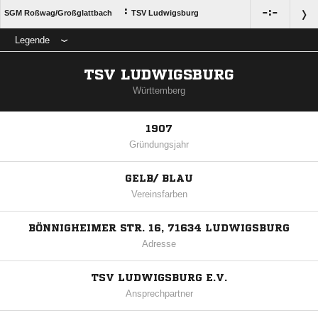
:

:

SGM Roßwag/​Großglattbach
TSV Ludwigsburg
Legende
TSV LUDWIGSBURG
Württemberg
1907
Gründungsjahr
GELB/ BLAU
Vereinsfarben
BÖNNIGHEIMER STR. 16, 71634 LUDWIGSBURG
Adresse
TSV LUDWIGSBURG E.V.
Ansprechpartner