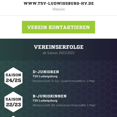
WWW.TSV-LUDWIGSBURG-HV.DE
Website
VEREIN KONTAKTIEREN
VEREINSERFOLGE
Nachricht an TSV Ludwigsburg
ab Saison 2021/2022
D-JUNIOREN
SAISON
TSV Ludwigsburg
24/25
Meisterschaft: D-Jun. Quali-Kreisstaffel 6; 1.Platz
B-JUNIORINNEN
SAISON
TSV Ludwigsburg
22/23
Meisterschaft: B9-Juniorinnen Kreisstaffel; 1.Platz