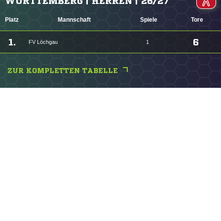
WÜRTTEMBERG | HERREN | 26/27
Platz
Mannschaft
Spiele
Tore
1.
6
FV Löchgau
1
ZUR KOMPLETTEN TABELLE