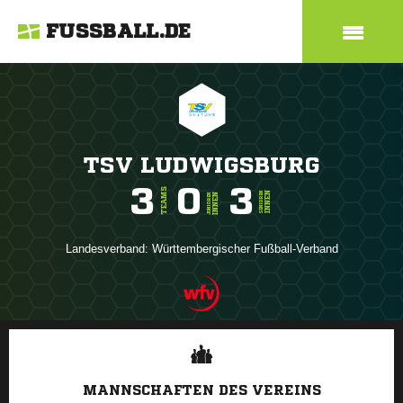
FUSSBALL.DE
TSV LUDWIGSBURG
3
0
3
TEAMS
INNEN
SENIOREN
INNEN
JUNIOREN
Landesverband:
Württembergischer Fußball-Verband
ANZEIGE
MANNSCHAFTEN DES VEREINS