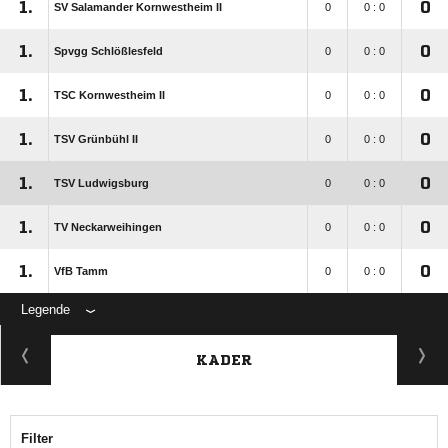
1.
0
SV Salamander Kornwestheim II
0
0 : 0
1.
0
Spvgg Schlößlesfeld
0
0 : 0
1.
0
TSC Kornwestheim II
0
0 : 0
1.
0
TSV Grünbühl II
0
0 : 0
1.
0
TSV Ludwigsburg
0
0 : 0
1.
0
TV Neckarweihingen
0
0 : 0
1.
0
VfB Tamm
0
0 : 0
Legende
KADER
Filter