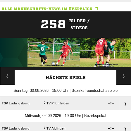
ALLE MANNSCHAFTS-NEWS IM ÜBERBLICK
258
BILDER /
VIDEOS
ANZEIGE
NÄCHSTE SPIELE
Sonntag, 30.08.2026 - 15:00 Uhr | Bezirksfreundschaftsspiele
:

:

TSV Ludwigsburg
TV Pflugfelden
Mittwoch, 02.09.2026 - 19:00 Uhr | Bezirkspokal
:

:

TSV Ludwigsburg
TV Aldingen