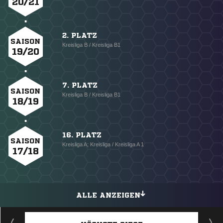
20/21
2. PLATZ
SAISON
Kreisliga B / Kreisliga B1
19/20
7. PLATZ
SAISON
Kreisliga B / Kreisliga B1
18/19
16. PLATZ
SAISON
Kreisliga A; Kreisliga / Kreisliga A 1
17/18
ALLE ANZEIGEN