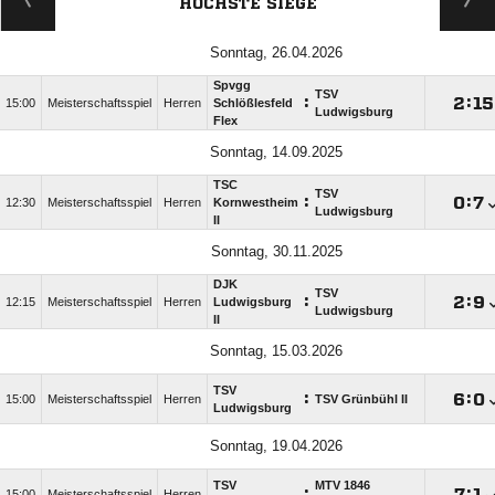
HÖCHSTE SIEGE
Sonntag, 26.04.2026
Spvgg
TSV
:

:

15:00
Meisterschaftsspiel
Herren
Schlößlesfeld
Ludwigsburg
Flex
Sonntag, 14.09.2025
TSC
TSV
:

:

12:30
Meisterschaftsspiel
Herren
Kornwestheim
Ludwigsburg
II
Sonntag, 30.11.2025
DJK
TSV
:

:

12:15
Meisterschaftsspiel
Herren
Ludwigsburg
Ludwigsburg
II
Sonntag, 15.03.2026
TSV
:

:

15:00
Meisterschaftsspiel
Herren
TSV Grünbühl II
Ludwigsburg
Sonntag, 19.04.2026
TSV
MTV 1846
:

:

15:00
Meisterschaftsspiel
Herren