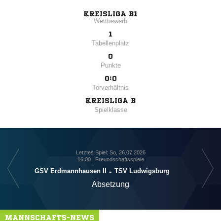
KREISLIGA B1
Wettbewerb
1
Tabellenplatz
0
Punkte
0:0
Torverhältnis
KREISLIGA B
Spielklasse
Letztes Spiel: So, 26.07.2026
16:00 | Freundschaftsspiele
GSV Erdmannhausen II
-
TSV Ludwigsburg
Absetzung
MANNSCHAFTS-NEWS