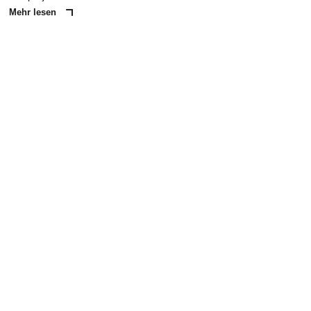
Mehr lesen
ANZEIGE
NACHRICHT SENDEN
* Pflichtfelder