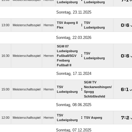
Ludwigsburg
Ludwigsburg
Sonntag, 23.11.2025
TSV Asperg II
TSV
:

:

13:00
Meisterschaftsspiel
Herren
Flex
Ludwigsburg
Sonntag, 22.03.2026
SGM 07
Ludwigsburg
TSV
:

:

16:30
Meisterschaftsspiel
Herren
Fußball/​SGV
Ludwigsburg
Freiberg
Fußball II
Sonntag, 17.11.2024
SGM TV
TSV
Neckarweihingen/​
:

:

15:00
Meisterschaftsspiel
Herren
Ludwigsburg
Spvgg
Schlößlesfeld
Sonntag, 08.06.2025
TSV
:

:

12:00
Meisterschaftsspiel
Herren
TSV Asperg
Ludwigsburg
Sonntag, 07.12.2025