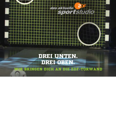
DREI UNTEN.
DREI OBEN.
WIR BRINGEN DICH AN DIE ZDF-TORWAND