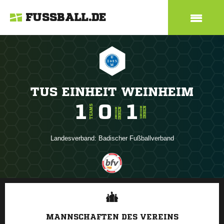
FUSSBALL.DE
TUS EINHEIT WEINHEIM
1
0
1
TEAMS
INNEN
SENIOREN
INNEN
JUNIOREN
Landesverband:
Badischer Fußballverband
ANZEIGE
MANNSCHAFTEN DES VEREINS