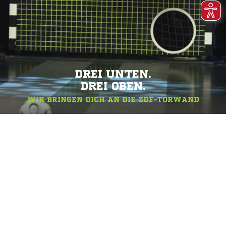
DREI UNTEN.
DREI OBEN.
WIR BRINGEN DICH AN DIE ZDF-TORWAND