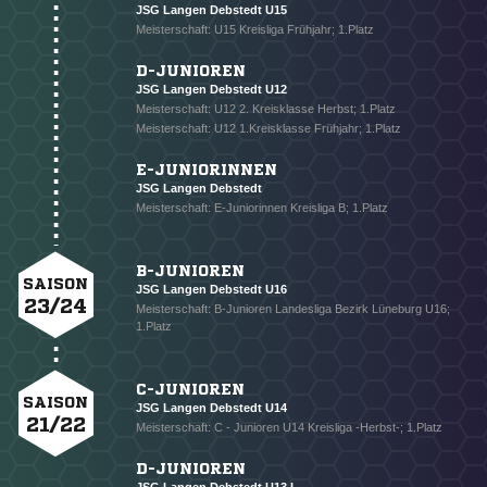
JSG Langen Debstedt U15
* Pflichtfelder
Meisterschaft: U15 Kreisliga Frühjahr; 1.Platz
D-JUNIOREN
JSG Langen Debstedt U12
Meisterschaft: U12 2. Kreisklasse Herbst; 1.Platz
Meisterschaft: U12 1.Kreisklasse Frühjahr; 1.Platz
E-JUNIORINNEN
JSG Langen Debstedt
Meisterschaft: E-Juniorinnen Kreisliga B; 1.Platz
B-JUNIOREN
SAISON
JSG Langen Debstedt U16
23/24
Meisterschaft: B-Junioren Landesliga Bezirk Lüneburg U16;
1.Platz
C-JUNIOREN
SAISON
JSG Langen Debstedt U14
21/22
Meisterschaft: C - Junioren U14 Kreisliga -Herbst-; 1.Platz
D-JUNIOREN