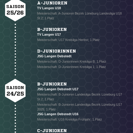
A-JUNIOREN
SAISON
TV Langen U18
25/26
Meisterschaft: A-Junioren Bezirk Lüneburg Landesliga U18
St.2; 1.Platz
B-JUNIOREN
TV Langen U17
Meisterschaft: U17 Kreisliga Herbst; 1.Platz
D-JUNIORINNEN
JSG Langen Debstedt
Meisterschaft: D-Juniorinnen Kreisliga B; 1.Platz
Meisterschaft: D-Juniorinnen Kreisliga 1; 1.Platz
B-JUNIOREN
SAISON
JSG Langen Debstedt U17
24/25
Meisterschaft: B-Junioren Landesliga Bezirk Lüneburg U17
St.2; 1.Platz
Meisterschaft: B-Junioren Landesliga Bezirk Lüneburg U17
2025; 1.Platz
JSG Langen Debstedt U16
Meisterschaft: U16 Kreisliga Frühjahr; 1.Platz
NACHRICHT SENDEN
C-JUNIOREN