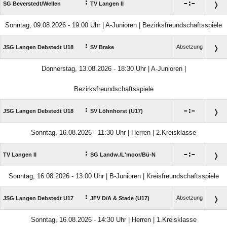
:

:

SG Beverstedt/​Wellen
TV Langen II
Sonntag, 09.08.2026 - 19:00 Uhr | A-Junioren | Bezirksfreundschaftsspiele
:
Absetzung
JSG Langen Debstedt U18
SV Brake
Donnerstag, 13.08.2026 - 18:30 Uhr | A-Junioren |
Bezirksfreundschaftsspiele
:

:

JSG Langen Debstedt U18
SV Löhnhorst (U17)
Sonntag, 16.08.2026 - 11:30 Uhr | Herren | 2.Kreisklasse
:

:

TV Langen II
SG Landw./​L'moor/​Bü-N
Sonntag, 16.08.2026 - 13:00 Uhr | B-Junioren | Kreisfreundschaftsspiele
:
Absetzung
JSG Langen Debstedt U17
JFV D/​A & Stade (U17)
Sonntag, 16.08.2026 - 14:30 Uhr | Herren | 1.Kreisklasse