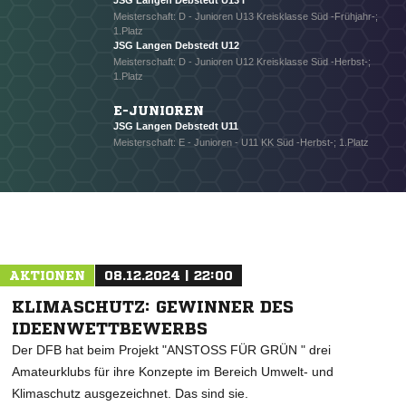
JSG Langen Debstedt U13 I
Meisterschaft: D - Junioren U13 Kreisklasse Süd -Frühjahr-;
1.Platz
JSG Langen Debstedt U12
Meisterschaft: D - Junioren U12 Kreisklasse Süd -Herbst-;
1.Platz
E-JUNIOREN
JSG Langen Debstedt U11
Meisterschaft: E - Junioren - U11 KK Süd -Herbst-; 1.Platz
AKTIONEN
08.12.2024 | 22:00
KLIMASCHUTZ: GEWINNER DES
IDEENWETTBEWERBS
Der DFB hat beim Projekt "ANSTOSS FÜR GRÜN " drei
Amateurklubs für ihre Konzepte im Bereich Umwelt- und
Klimaschutz ausgezeichnet. Das sind sie.