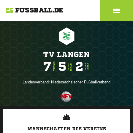
FUSSBALL.DE
TV LANGEN
7
5
2
TEAMS
INNEN
SENIOREN
INNEN
JUNIOREN
Landesverband:
Niedersächsischer Fußballverband
ANZEIGE
MANNSCHAFTEN DES VEREINS