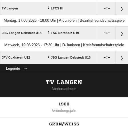
:

:

TV Langen
LFCS III
Montag, 17.08.2026 - 18:00 Uhr | A-Junioren | Bezirksfreundschaftsspiele
:

:

JSG Langen Debstedt U18
TSG Nordholz U19
Mittwoch, 19.08.2026 - 17:30 Uhr | D-Junioren | Kreisfreundschaftsspiele
:

:

JFV Cuxhaven U12
JSG Langen Debstedt U13
Legende
TV LANGEN
Niedersachsen
1908
Gründungsjahr
GRÜN/WEISS