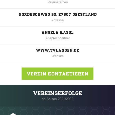
Vereinsfarben
NORDESCHWEG 50, 27607 GEESTLAND
Adresse
ANGELA KASSL
Ansprechpartner
WWW.TVLANGEN.DE
Website
VEREIN KONTAKTIEREN
VEREINSERFOLGE
Nachricht an TV Langen
ab Saison 2021/2022