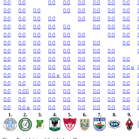

:


:


:


:


:


:


:


:


:


:


:


:


:


:


:


:


:


:


:


:


:


:


:


:


:


:


:


:


:


:


:


:


:


:


:


:


:


:


:


:


:


:


:


:


:


:


:


:


:


:


:


:


:


:


:


:


:


:


:


:


:


:


:


:


:


:


:


:


:


:


:


:


:


:

u

:


:


:


:

u

:


:


:


:


:


:


:


:


:


:


:


:


:


:


:


:


:


:


:


:


:


:


:


:


:


:


:


:


:


:


:


:


:


:

u

:


:


:


:


:


:


:

1.
2.
3.
4.
5.
6.
7.
8.
9.