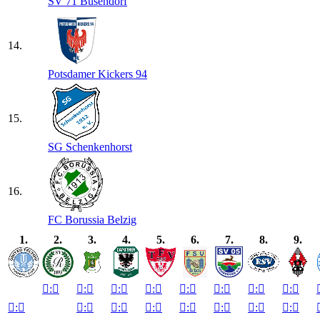
SV 71 Busendorf
14.
Potsdamer Kickers 94
15.
SG Schenkenhorst
16.
FC Borussia Belzig
1.
2.
3.
4.
5.
6.
7.
8.
9.

:


:


:


:


:


:


:


:


:


:


:


:


:


:


:


:
