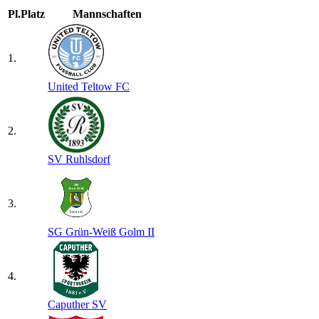
Pl.
Platz
Mannschaften
1.
United Teltow FC
2.
SV Ruhlsdorf
3.
SG Grün-Weiß Golm II
4.
Caputher SV