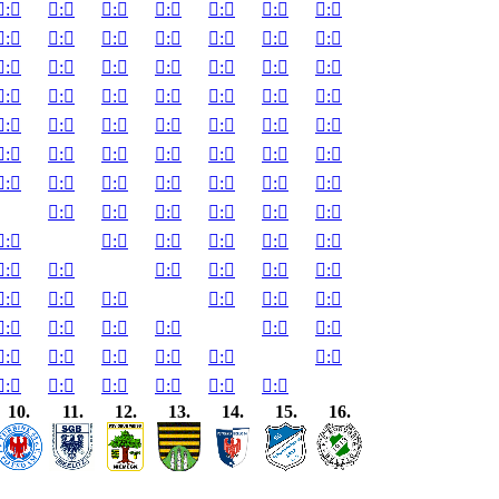

:


:


:


:


:


:


:


:


:


:


:


:


:


:


:


:


:


:


:


:


:


:


:


:


:


:


:


:


:


:


:


:


:


:


:


:


:


:


:


:


:


:


:


:


:


:


:


:


:


:


:


:


:


:


:


:


:


:


:


:


:


:


:


:


:


:


:


:


:


:


:


:


:


:


:


:


:


:


:


:


:


:


:


:


:


:


:


:


:


:


:

10.
11.
12.
13.
14.
15.
16.