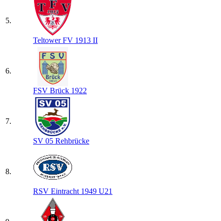
5.
Teltower FV 1913 II
6.
FSV Brück 1922
7.
SV 05 Rehbrücke
8.
RSV Eintracht 1949 U21