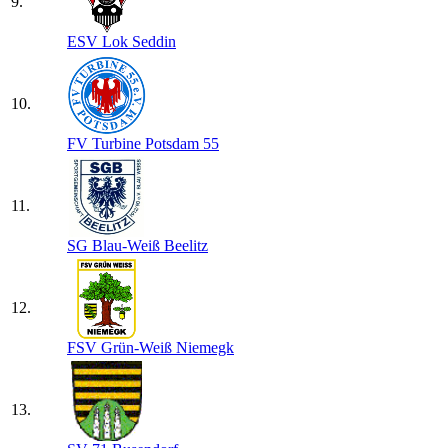
9.
ESV Lok Seddin
10.
FV Turbine Potsdam 55
11.
SG Blau-Weiß Beelitz
12.
FSV Grün-Weiß Niemegk
13.