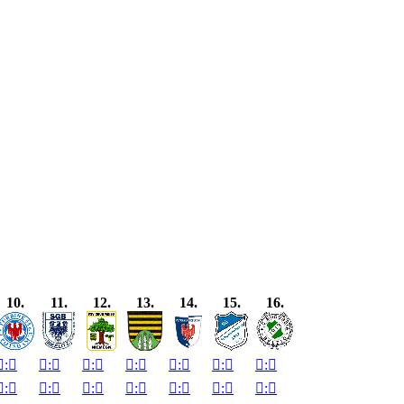
10.
11.
12.
13.
14.
15.
16.

:


:


:


:


:


:


:


:


:


:


:


:


:


:
