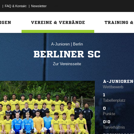
|
FAQ & Kontakt
|
Newsletter
Link
IGEN
VEREINE & VERBÄNDE
TRAINING &
A-Junioren
|
Berlin
BERLINER SC
Zur Vereinsseite
A-JUNIOREN
Wettbewerb
1
Tabellenplatz
0
Punkte
0:0
Torverhältnis