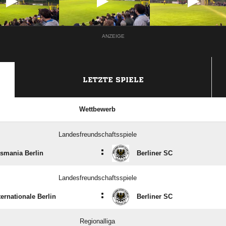
ANZEIGE
LETZTE SPIELE
Wettbewerb
Landesfreundschaftsspiele
:
smania Berlin
Berliner SC
Landesfreundschaftsspiele
:
ternationale Berlin
Berliner SC
Regionalliga