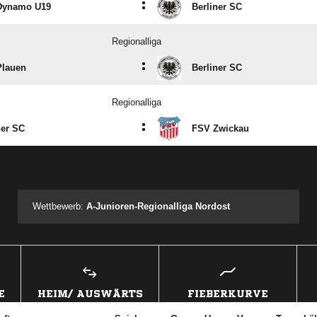
:
Dynamo U19
Berliner SC
Regionalliga
:
Plauen
Berliner SC
Regionalliga
:
ner SC
FSV Zwickau
ANZEIGE
Wettbewerb:
A-Junioren-Regionalliga Nordost
E
HEIM/ AUSWÄRTS
FIEBERKURVE