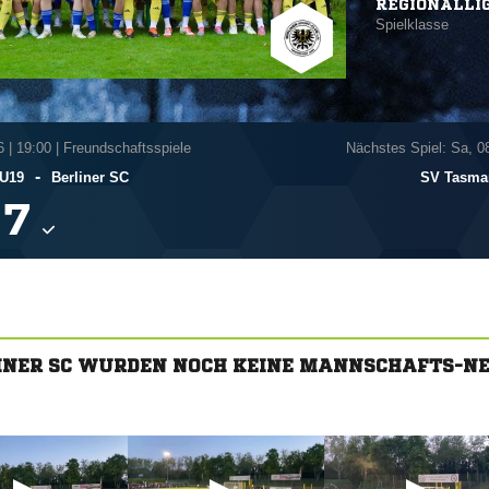
REGIONALLI
Spielklasse
6
|
19:00 | Freundschaftsspiele
Nächstes Spiel: Sa, 0
-
 U19
Berliner SC
SV Tasman

INER SC WURDEN NOCH KEINE MANNSCHAFTS-N