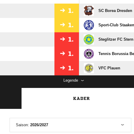
1.
SC Borea Dresden
1.
Sport-Club Staake
1.
Steglitzer FC Stern
1.
Tennis Borussia Be
1.
VFC Plauen
Legende
KADER
Saison:
2026/2027