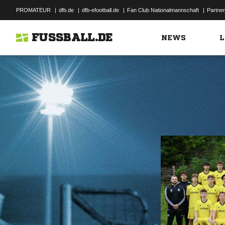
PROMATEUR
|
dfb.de
|
dfb-efootball.de
|
Fan Club Nationalmannschaft
|
Partner
FUSSBALL.DE
NEWS
L