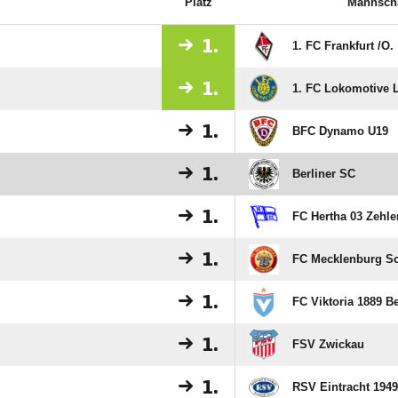
Platz
Mannscha
1.
1. FC Frankfurt /​O.
1.
1. FC Lokomotive 
1.
BFC Dynamo U19
1.
Berliner SC
1.
FC Hertha 03 Zehle
1.
FC Mecklenburg S
1.
FC Viktoria 1889 Be
1.
FSV Zwickau
1.
RSV Eintracht 194