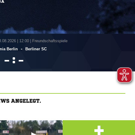
GA
8.08.2026
|
12:00 | Freundschaftsspiele
-
ia Berlin
Berliner SC
:


EWS ANGELEGT.
+